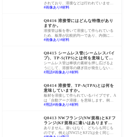
されており、溶接などは行われていませ
画像あり
材料
ん。あまり大きな外径のものは市中に取り
扱いがあ
町工場Q&A
Q0416 溶接管にはどんな特徴があり
ますか。
溶接管は板を巻いて溶接して作られている
ため、板厚が比較的均一であり、内側に溶
画像あり
材料
接の痕があります。比較的大きな外径のも
のにも
町工場Q&A
Q0415 シームレス管(シームレスパイ
プ)、TP-S(TPS)とは何を意味してい
ますか。
シームレス管は棒状の素材を押し広げるよ
うにして、溶接等の継ぎ目が発生しないよ
用語
画像あり
材料
う作られたパイプです。Sとは「継ぎ目無
し」を
町工場Q&A
Q0414 溶接管、TP-A(TPA)とは何を
意味していますか。
板材を溶接して作られているパイプです。A
は「自動アーク溶接」を意味します。例え
用語
画像あり
材料
ばSUS304 TP-A(TPA)のように記載します。
町工場Q&A
Q0413 NWフランジ(NW規格)とKFフ
ランジ(KF規格)に違いはあります
か。
ありません。違いはなく、どちらも同じも
のです。例えばNW25とKF25は全く同じ寸