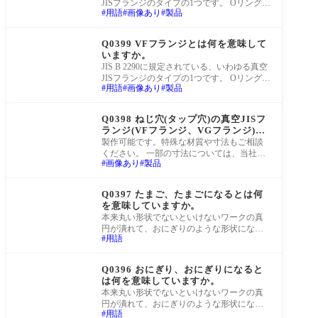
JISフランジのタイプの1つです。 Oリングの
用語
画像あり
製品
当たるシール面にOリング溝があり、Oリン
グ溝のな
町工場Q&A
Q0399 VFフランジとは何を意味して
いますか。
JIS B 2290に規定されている、いわゆる真空
JISフランジのタイプの1つです。 Oリングの
用語
画像あり
製品
当たるシール面がフラット(溝なし)であり、
Oリン
町工場Q&A
Q0398 ねじ穴(タップ穴)の真空JISフ
ランジ(VFフランジ、VGフランジ)は
購入(製作)できますか。
製作可能です。特殊な材質や寸法もご相談
ください。 一部の寸法については、当社の
画像あり
製品
ウェブストア「真空屋」にて、すぐに直接
ご購
町工場Q&A
Q0397 たまご、たまごになるとは何
を意味していますか。
本来丸い形状でないといけないワークの真
円が潰れて、おにぎりのような形状になっ
用語
てしまうことを指します。おにぎりにな
る、と言
町工場Q&A
Q0396 おにぎり、おにぎりになると
は何を意味していますか。
本来丸い形状でないといけないワークの真
円が潰れて、おにぎりのような形状になっ
用語
てしまうことを指します。たまごになる、