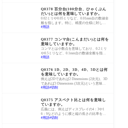
町工場Q&A
Q0378 百分台(100分台、ひゃくぶん
だい)とは何を意味していますか。
0.02ミリや0.05ミリなど、0.01mm台の数値全
般を指します。特に、精度の仕様に対して
用語
使われることが多く、千分の1mm以下の桁
を省略する
町工場Q&A
Q0377 コンマ台(こんまだい)とは何を
意味していますか。
コンマとは小数点を意味しており、0.2ミリ
や0.5ミリなど、0.1mm台の数値全般を指し
用語
ます。特に、精度の仕様に対して使われる
ことが多
町工場Q&A
Q0376 1D、2D、3D、4D、5Dとは何
を意味していますか。
例えば2Dであれば2 Dimensions (2次元)、3D
であれば3 Dimensions (3次元)という意味も
用語
切削
ありますが、加工に関する場合は加工径(Dia
meter)に対する
町工場Q&A
Q0375 アスペクト比とは何を意味し
ていますか。
広義には、例えばディスプレイの4：3や1
6：9などのように横と縦の長さの比率を指
用語
切削
しますが、製造業においては、特に加工径
に対する
町工場Q&A