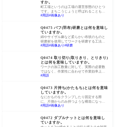
すか。
町工場というのは工場の運営形態のひとつ
です。まちこうじょうと呼ばれることもあ
用語
画像あり
ります。 辞書の上での意味としては「町な
かに
町工場Q&A
Q0475 バフ(羽布)研磨とは何を意味し
ていますか。
綿やサイザル麻など柔らかい布状のものと
研磨材を使用してワークを研磨する工法の
用語
画像あり
研磨
ことです。多くの場合、回転工具を使い手
作業で
町工場Q&A
Q0474 取り切り(取りきり、とりきり)
とは何を意味していますか。
ワークの加工数量に対して、実際の必要数
ではなく、作業性に合わせて作業効率上き
用語
りのいい数量を製作することです。たとえ
ば定尺
町工場Q&A
Q0473 片持ち(かたもち)とは何を意味
していますか。
なにかものをクランプしたり固定する際
に、片側からのみ持つような構造になって
用語
画像あり
いることです。
町工場Q&A
Q0472 ダブルナットとは何を意味し
ていますか。