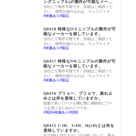
ングニップル)の製作が可能なメーカ
ーを探しています。
当社にて製作可能です。詳細はご相談くだ
さい。 標準仕様のものは、ウェブストア
画像あり
製品
「真空屋」にて、すぐにご購入が可能で
す。全長
町工場Q&A
Q0458 特殊なICFニップルの製作が可
能なメーカーを探しています。
当社にて製作可能です。詳細はご相談くだ
さい。 標準仕様のものは、ウェブストア
画像あり
製品
「真空屋」にて、すぐにご購入が可能で
す。全長
町工場Q&A
Q0457 特殊なNWニップルの製作が可
能なメーカーを探しています。
当社にて製作可能です。詳細はご相談くだ
さい。 標準仕様のものは、ウェブストア
画像あり
製品
「真空屋」にて、すぐにご購入が可能で
す。全長
町工場Q&A
Q0456 ブリョー、ブリョウ、振れ止
めとは何を意味していますか。
旋盤で長いワークを掴む際に補助的にワー
クを受けるためのジグです。
用語
画像あり
切削
町工場Q&A
Q0455 1/2H、3/4H、H(1H)とは何を
意味していますか。
SUS304-CSPなどの、ばね材において、硬さ