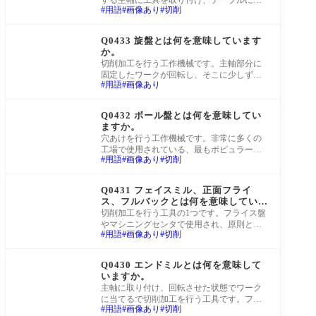
する主軸に工具を取り付け、テーブルに固
用語
画像あり
切削
定したワークをその工具に当てることで切
削加工
町工場Q&A
Q0433 旋盤とは何を意味しています
か。
切削加工を行う工作機械です。主軸部分に
固定したワークが回転し、そこに少しずつ
用語
画像あり
近づけていく工具が当たることで切削加工
を行い
町工場Q&A
Q0432 ボール盤とは何を意味してい
ますか。
穴あけを行う工作機械です。非常に多くの
工場で使用されている、最もポピュラーな
用語
画像あり
切削
機械の1つです。卓上ボール盤、直立ボール
盤、
町工場Q&A
Q0431 フェイスミル、正面フライ
ス、フルバックとは何を意味していま
すか。
切削加工を行う工具の1つです。フライス盤
やマシニングセンタで使用され、原則とし
用語
画像あり
切削
て比較的大きな面のツラ挽きに使用されま
す。
町工場Q&A
Q0430 エンドミルとは何を意味して
いますか。
主軸に取り付け、回転させた状態でワーク
に当てるで切削加工を行う工具です。フラ
用語
画像あり
切削
イス盤やマシニングセンタなどで使用され