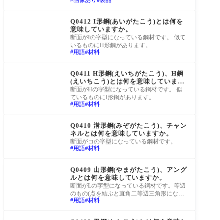
画像あり
製品
法です。
町工場Q&A
Q0412 I形鋼(あいがたこう)とは何を
意味していますか。
断面がIの字型になっている鋼材です。 似て
いるものにH形鋼があります。
用語
材料
町工場Q&A
Q0411 H形鋼(えいちがたこう)、H鋼
(えいちこう)とは何を意味しています
か。
断面がHの字型になっている鋼材です。 似
ているものにI形鋼があります。
用語
材料
町工場Q&A
Q0410 溝形鋼(みぞがたこう)、チャン
ネルとは何を意味していますか。
断面がコの字型になっている鋼材です。
用語
材料
町工場Q&A
Q0409 山形鋼(やまがたこう)、アング
ルとは何を意味していますか。
断面がLの字型になっている鋼材です。等辺
のもの(点を結ぶと直角二等辺三角形になる)
用語
材料
と、不等辺(点を結ぶと二等辺でない直角三
角
町工場Q&A