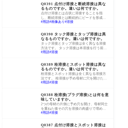
Q0391 点付け溶接と断続溶接は異な
るものですか。違いは何ですか。
点付け溶接とは点状に溶接することを指
し、断続溶接とは断続的にビードを形成し
用語
画像あり
溶接
ながら溶接することを指します。そのいう
意味では
町工場Q&A
Q0390 タック溶接とタップ溶接は異
なるものですか。違いは何ですか。
タック溶接とタップ溶接は全く異なる溶接
方法です。 タック溶接は本溶接を行う前の
用語
溶接
いわゆる仮付け溶接のことで、タップ溶接
とは
町工場Q&A
Q0389 栓溶接とスポット溶接は異な
るものですか。違いは何ですか。
栓溶接とスポット溶接は全く異なる溶接方
法です。 栓溶接が予め母材に穴を開けたう
用語
溶接
えでTIG溶接などで肉盛りを行うのに対し、
スポ
町工場Q&A
Q0388 栓溶接(プラグ溶接)とは何を意
味していますか。
2つの母材の片側に予め穴を開け、母材同士
を重ねた後その穴を溶接の肉盛りで埋める
用語
溶接
ことにより加工する溶接方法です。TIG溶接
で多
町工場Q&A
Q0387 点付け溶接とスポット溶接は