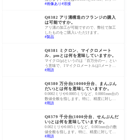
画像あり
溶接
レスとインコネルなどの溶接を指します。
狭義には、
町工場Q&A
Q0382 アリ溝構造のフランジの購入
は可能ですか。
アリ溝の加工が可能ですので、弊社で加工
したものをご購入いただけます。
製品
町工場Q&A
Q0381 ミクロン、マイクロメート
ル、μmとは何を意味していますか。
マイクロ(μ)というのは「百万分の一」とい
う意味で、1マイクロメートルは1メートル
用語
の百万分の一のため、0.000001メートル、つ
まりミ
町工場Q&A
Q0380 万分台(10000分台、まんぶん
だい)とは何を意味していますか。
0.0002ミリや0.0005ミリなど、0.0001mm台の
数値全般を指します。特に、精度に対して
用語
よく使われます。
町工場Q&A
Q0379 千分台(1000分台、せんぶんだ
い)とは何を意味していますか。
0.002ミリや0.005ミリなど、0.001mm台の数
値全般を指します。特に、精度に対してよ
用語
く使われます。