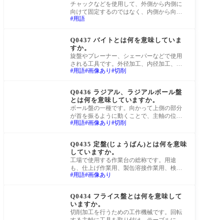
チャックなどを使用して、外側から内側に
向けて固定するのではなく、内側から向か
用語
って外側に突っ張る形で固定することを指
します
町工場Q&A
Q0437 バイトとは何を意味していま
すか。
旋盤やプレーナー、シェーパーなどで使用
される工具です。外径加工、内径加工、溝
用語
画像あり
切削
入れ、ねじ切りなど用途によりたくさんの
形状が
町工場Q&A
Q0436 ラジアル、ラジアルボール盤
とは何を意味していますか。
ボール盤の一種です。向かって上側の部分
が首を振るように動くことで、主軸の位置
用語
画像あり
切削
を動かして穴の位置決めを行うことができ
ます。
町工場Q&A
Q0435 定盤(じょうばん)とは何を意味
していますか。
工場で使用する作業台の総称です。用途
も、仕上げ作業用、製缶溶接作業用、検査
用語
画像あり
用と様々で、用途によりその材質も鉄板、
鋳物、石
町工場Q&A
Q0434 フライス盤とは何を意味して
いますか。
切削加工を行うための工作機械です。回転