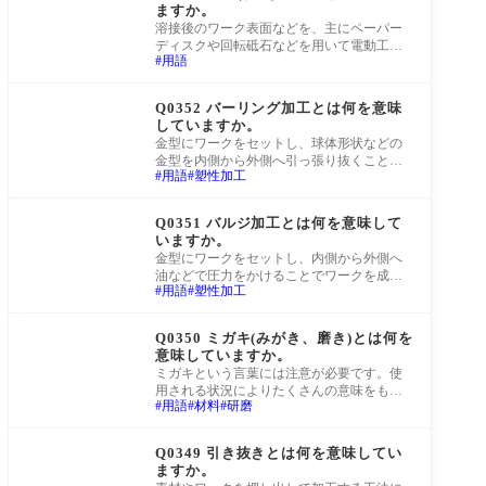
ますか。
溶接後のワーク表面などを、主にペーパー
ディスクや回転砥石などを用いて電動工具
用語
でワークを削ったり磨いたりすることで表
面の状
町工場Q&A
Q0352 バーリング加工とは何を意味
していますか。
金型にワークをセットし、球体形状などの
金型を内側から外側へ引っ張り抜くことで
用語
塑性加工
ワークを成形する加工方法です。
町工場Q&A
Q0351 バルジ加工とは何を意味して
いますか。
金型にワークをセットし、内側から外側へ
油などで圧力をかけることでワークを成形
用語
塑性加工
する加工方法です。
町工場Q&A
Q0350 ミガキ(みがき、磨き)とは何を
意味していますか。
ミガキという言葉には注意が必要です。使
用される状況によりたくさんの意味をもち
用語
材料
研磨
ます。表面を研磨すること全般を指す場合
や、表
町工場Q&A
Q0349 引き抜きとは何を意味してい
ますか。