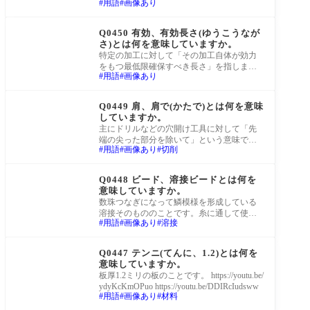
用語
画像あり
じ形状の加工であっても、どの面に面直で
あるか
町工場Q&A
Q0450 有効、有効長さ(ゆうこうなが
さ)とは何を意味していますか。
特定の加工に対して「その加工自体が効力
をもつ最低限確保すべき長さ」を指しま
用語
画像あり
す。例えば「ねじの有効長さ15」であれ
ば、ねじ切
町工場Q&A
Q0449 肩、肩で(かたで)とは何を意味
していますか。
主にドリルなどの穴開け工具に対して「先
端の尖った部分を除いて」という意味で使
用語
画像あり
切削
われます。つまり工具の実際の加工径で見
て、と
町工場Q&A
Q0448 ビード、溶接ビードとは何を
意味していますか。
数珠つなぎになって鱗模様を形成している
溶接そのもののことです。糸に通して使用
用語
画像あり
溶接
するアクセサリーパーツのビーズと同じ語
源です
町工場Q&A
Q0447 テンニ(てんに、1.2)とは何を
意味していますか。
板厚1.2ミリの板のことです。 https://youtu.be/
ydyKcKmOPuo https://youtu.be/DDIRcIudsww
用語
画像あり
材料
町工場Q&A