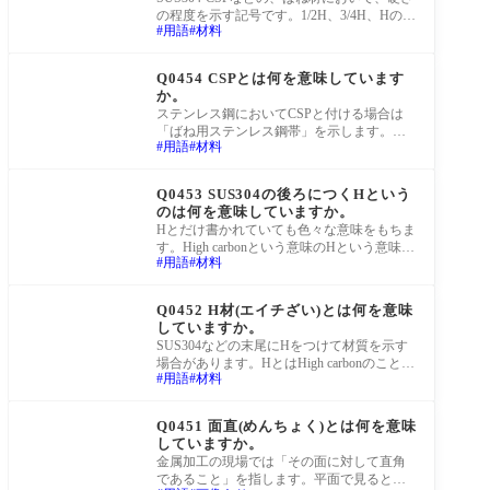
の程度を示す記号です。1/2H、3/4H、Hの順
用語
材料
に硬くなります。
町工場Q&A
Q0454 CSPとは何を意味しています
か。
ステンレス鋼においてCSPと付ける場合は
「ばね用ステンレス鋼帯」を示します。つ
用語
材料
まり板ばねなどの用途で使用されるステン
レス板の
町工場Q&A
Q0453 SUS304の後ろにつくHという
のは何を意味していますか。
Hとだけ書かれていても色々な意味をもちま
す。High carbonという意味のHという意味も
用語
材料
あれば、硬さ(Hardness)を示すHの場合もあ
れば、H形
町工場Q&A
Q0452 H材(エイチざい)とは何を意味
していますか。
SUS304などの末尾にHをつけて材質を示す
場合があります。HとはHigh carbonのこと
用語
材料
で、高炭素を示しています。 https://youtu.be/i
97X9PWuVW4
町工場Q&A
Q0451 面直(めんちょく)とは何を意味
していますか。
金属加工の現場では「その面に対して直角
であること」を指します。平面で見ると同