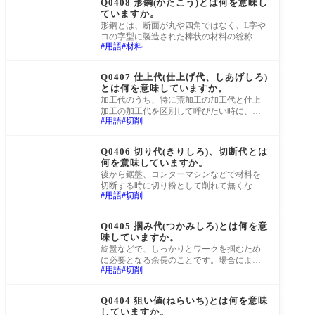
Q0408 形鋼(かたこう)とは何を意味し
ていますか。
形鋼とは、断面が丸や四角ではなく、L字や
コの字型に製造された棒状の材料の総称で
用語
材料
す。山形鋼(やまがたこう)、溝形鋼(みぞが
たこ
町工場Q&A
Q0407 仕上代(仕上げ代、しあげしろ)
とは何を意味していますか。
加工代のうち、特に荒加工の加工代と仕上
加工の加工代を区別して呼びたい時に、仕
用語
切削
上加工のための余長をこのように呼びま
す。取り
町工場Q&A
Q0406 切り代(きりしろ)、切断代とは
何を意味していますか。
後から鋸盤、コンターマシンなどで材料を
切断する時に切り粉として削れて無くなっ
用語
切削
てしまうため、予め見込んでおくべき余長
のこと
町工場Q&A
Q0405 掴み代(つかみしろ)とは何を意
味していますか。
旋盤などで、しっかりとワークを掴むため
に必要となる余長のことです。場合によっ
用語
切削
ては、製品に必要な材料そのものの長さよ
りも掴
町工場Q&A
Q0404 狙い値(ねらいち)とは何を意味
していますか。