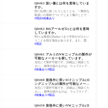
Q0463 扱い傷とは何を意味していま
すか。
特に乱雑に扱ったりしなくとも、一般的な
取扱いの過程でついてしまう傷のことで
用語
画像あり
す。特に金属は硬く比重が大きいため、引
きずった
町工場Q&A
Q0462 R0(アールゼロ)とは何を意味
していますか。
R0とは角部のRadiusつまり半径がゼロとい
うことを指す場合があります。また、図面
用語
の改訂がまだされていない、つまり改訂番
号がゼロ
町工場Q&A
Q0461 アルミのNWニップルの製作が
可能なメーカーを探しています。
当社にて製作可能です。詳細はご相談くだ
さい。 標準仕様のものは、ウェブストア
画像あり
製品
「真空屋」にて、すぐにご購入が可能で
す。全長
町工場Q&A
Q0460 規格外に長いICFニップル(ロ
ングニップル)の製作が可能なメーカ
ーを探しています。
当社にて製作可能です。詳細はご相談くだ
さい。 標準仕様のものは、ウェブストア
画像あり
製品
「真空屋」にて、すぐにご購入が可能で
す。全長
町工場Q&A
Q0459 規格外に長いNWニップル(ロ