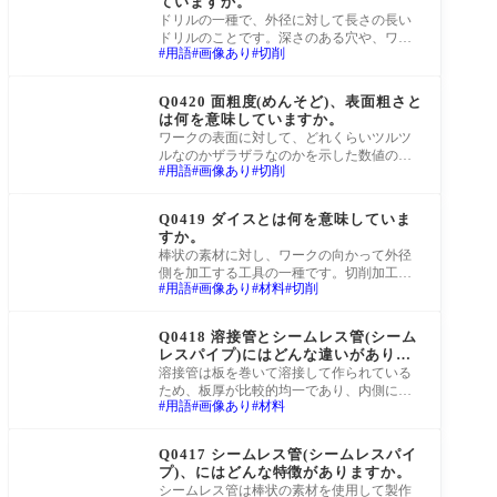
ていますか。
ドリルの一種で、外径に対して長さの長い
ドリルのことです。深さのある穴や、ワー
用語
画像あり
切削
クの奥の方にある穴に対して使用されま
す。
町工場Q&A
Q0420 面粗度(めんそど)、表面粗さと
は何を意味していますか。
ワークの表面に対して、どれくらいツルツ
ルなのかザラザラなのかを示した数値のこ
用語
画像あり
切削
とです。原則としては数値が小さいほどツ
ルツル
町工場Q&A
Q0419 ダイスとは何を意味していま
すか。
棒状の素材に対し、ワークの向かって外径
側を加工する工具の一種です。切削加工や
用語
画像あり
材料
切削
塑性加工に使用されます。一般的なもの
に、おね
町工場Q&A
Q0418 溶接管とシームレス管(シーム
レスパイプ)にはどんな違いがありま
すか。
溶接管は板を巻いて溶接して作られている
ため、板厚が比較的均一であり、内側に溶
用語
画像あり
材料
接の痕があります。比較的大きな外径のも
のにも
町工場Q&A
Q0417 シームレス管(シームレスパイ
プ)、にはどんな特徴がありますか。
シームレス管は棒状の素材を使用して製作