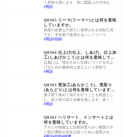
う意味を指します。特に図面上の寸法を追
用語
いかける際に、基準となる数値や面を指し
ます。
町工場Q&A
Q0365 リーマ(リーマー)とは何を意味
していますか。
精度の必要な穴加工に使用される切削工具
です。手作業で使用するハンドリーマ、機
用語
切削
械に取り付けて使用するマシンリーマなど
複数の
町工場Q&A
Q0364 仕上げ(仕上、しあげ)、仕上加
工(しあげかこう)とは何を意味してい
ますか。
広義には、指示された仕様にワークを仕上
げるための最終的な加工という意味で、具
用語
体的には切削加工や製缶加工や表面処理や
塗装な
町工場Q&A
Q0363 荒加工(あらかこう)、荒取り
(あらどり)とは何を意味しています
か。
後工程で改めて加工を行うことを前提とし
た、前工程の加工全般を指します。多く
用語
は、目的とする大まかな形状に近づけるた
めに、精
町工場Q&A
Q0362 ヘリサート、インサートとは
何を意味していますか。
アルミや樹脂など比較的柔らかい物質のネ
ジ部の摩耗や劣化を防ぐために使用される
用語
切削
研磨