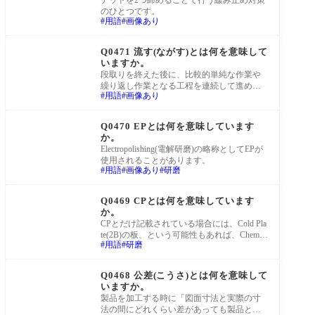
ナットを2つ締めることで行う緩み止め対策
のひとつです。
用語
画像あり
町工場Q&A
Q0471 流す(ながす)とは何を意味して
いますか。
段取りを終えた後に、比較的単純な作業や
繰り返し作業となる工程を連続して進めて
用語
画像あり
いくことです。数物を流していく、のよう
な使い
町工場Q&A
Q0470 EPとは何を意味しています
か。
Electropolishing(電解研磨)の略称としてEPが
使用されることがあります。
用語
画像あり
研磨
町工場Q&A
Q0469 CPとは何を意味しています
か。
CPとだけ記載されている場合には、Cold Pla
te(2B)の板、という可能性もあれば、Chemic
用語
研磨
al Polishing(化学研磨)という可能性もありま
す。 文脈
町工場Q&A
Q0468 公差(こうさ)とは何を意味して
いますか。
製品を加工する時に「図面寸法と実際の寸
法の間にどれくらい差があっても製品とし