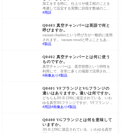
加工をする時に、仕上りや後工程のことを
考慮して設定する実際に目指す数値のこと
用語
です。例えば30に+0.1,+0.3という公差が入
っていて3
町工場Q&A
Q0403 真空チャンバーは英語で何と
呼びますか。
vacuum chamberという呼び方が一般的に使用
されます。 vacuum vesselと呼ぶこともあり
製品
ます。 https://www.youtube.com/embed/Ctv-kfx
2oyI
町工場Q&A
Q0402 真空チャンバーとは何に使う
ものですか。
真空チャンバーは、真空状態という特性を
利用して、非常に多くの場面で活用されて
画像あり
製品
います。 例えば、宇宙環境を再現する試験
のた
町工場Q&A
Q0401 VFフランジとVGフランジの
違いはありますか。違いは何ですか。
どちらもJIS B 2290に規定されている、いわ
ゆる真空JISフランジですが、VFフランジは
用語
画像あり
製品
フラット(溝なし)、VGフランジはグルーヴ
(溝あり)の
町工場Q&A
Q0400 VGフランジとは何を意味して
いますか。
JIS B 2290に規定されている、いわゆる真空