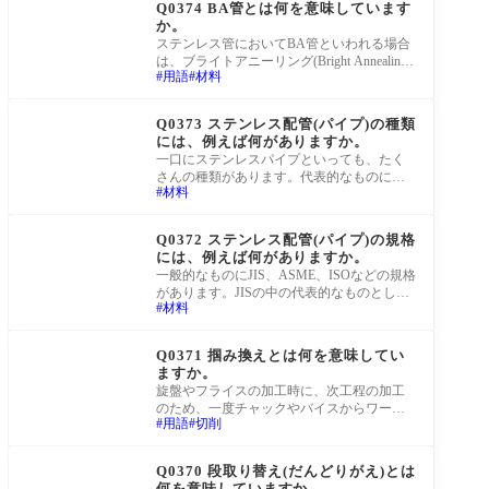
Q0374 BA管とは何を意味しています
か。
ステンレス管においてBA管といわれる場合
は、ブライトアニーリング(Bright Annealing
用語
材料
光輝焼鈍)処理を施されたパイプのことを指
します。
町工場Q&A
Q0373 ステンレス配管(パイプ)の種類
には、例えば何がありますか。
一口にステンレスパイプといっても、たく
さんの種類があります。代表的なものに、
材料
下記のような種類があります。・サニタリ
ー管・
町工場Q&A
Q0372 ステンレス配管(パイプ)の規格
には、例えば何がありますか。
一般的なものにJIS、ASME、ISOなどの規格
があります。JISの中の代表的なものとして
材料
は、下記のような規格があります。・JIS G
3447 ステン
町工場Q&A
Q0371 掴み換えとは何を意味してい
ますか。
旋盤やフライスの加工時に、次工程の加工
のため、一度チャックやバイスからワーク
用語
切削
を外し、もう一度同じワークをチャックや
バイス
町工場Q&A
Q0370 段取り替え(だんどりがえ)とは
何を意味していますか。