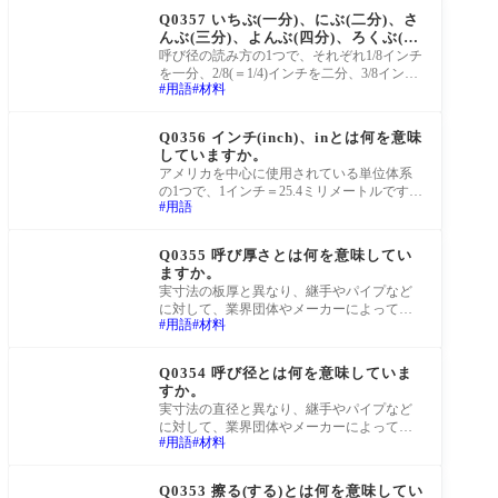
Q0357 いちぶ(一分)、にぶ(二分)、さ
んぶ(三分)、よんぶ(四分)、ろくぶ(六
分)とは何を意味していますか。
呼び径の読み方の1つで、それぞれ1/8インチ
を一分、2/8(＝1/4)インチを二分、3/8インチ
用語
材料
を三分、4/8(＝1/2)インチを四分、6/8インチ
を六分
町工場Q&A
Q0356 インチ(inch)、inとは何を意味
していますか。
アメリカを中心に使用されている単位体系
の1つで、1インチ＝25.4ミリメートルです。
用語
ミリメートルが採用されている図面の図中
の寸法
町工場Q&A
Q0355 呼び厚さとは何を意味してい
ますか。
実寸法の板厚と異なり、継手やパイプなど
に対して、業界団体やメーカーによって定
用語
材料
められている「便宜上使用される板厚の呼
称」の
町工場Q&A
Q0354 呼び径とは何を意味していま
すか。
実寸法の直径と異なり、継手やパイプなど
に対して、業界団体やメーカーによって定
用語
材料
められている「便宜上使用される直径の呼
称」の
町工場Q&A
Q0353 擦る(する)とは何を意味してい