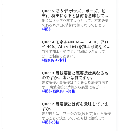
と言う
町工場Q&A
Q0395 ぼうず(ボウズ、ボーズ、坊
主)、坊主になるとは何を意味してい
ますか。
例えばタップを立てようとして、本来必要
であるネジ山が削れて無くなってしまった
用語
ような状態のことを指します。
町工場Q&A
Q0394 モネル400(Monel 400、アロ
イ 400、Alloy 400)を加工可能なメー
カーを探しています。
当社で加工可能です。詳細につきまして
は、ご相談ください。
画像あり
材料
町工場Q&A
Q0393 裏波溶接と裏溶接は異なるも
のですか。違いは何ですか。
裏波溶接と裏溶接は全く異なる溶接方法で
す。 裏波溶接は片側から裏面にもビードが
用語
画像あり
溶接
出るよう溶接を行うことで、裏溶接とは表
と裏
町工場Q&A
Q0392 裏溶接とは何を意味していま
すか。
裏溶接とは、ワークの表(おもて)面から溶接
することが決まっていたり既に溶接してあ
用語
溶接
る溶接ビードに対し、裏面からも溶接する
こと
町工場Q&A