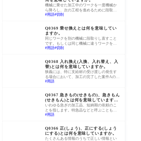
機械に乗せた加工中のワークを一度機械か
ら降ろし、次の工程を進めるために段取り
用語
切削
をし直すことです。
町工場Q&A
Q0369 乗せ換えとは何を意味してい
ますか。
同じワークを別の機械に段取りし直すこと
です。もしくは同じ機械に違うワークを段
用語
切削
取りし直すことです。
町工場Q&A
Q0368 入れ換え(入換、入れ替え、入
替)とは何を意味していますか。
狭義には、特に支給材の受け渡しの発生す
る場合において、加工の完了した案件Aの引
用語
き取りと同じタイミングで案件Bの支給材を
引き
町工場Q&A
Q0367 急きもの(せきもの)、急きもん
(せきもん)とは何を意味しています
か。
いわゆる急ぎの加工品、短納期の依頼のこ
とを指します。特急品などと呼ぶこともあ
用語
ります。地域などを限定して使用されてい
る可能
町工場Q&A
Q0366 正(しょう)、正にする(しょう
にする)とは何を意味していますか。
たくさんある情報のうちで正しい情報とい