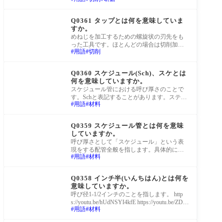
部品で、ステンレス製などでできており、
コイル
町工場Q&A
Q0361 タップとは何を意味していま
すか。
めねじを加工するための螺旋状の刃先をも
った工具です。ほとんどの場合は切削加工
用語
切削
となる切削タップを指しますが、切削加工
ではな
町工場Q&A
Q0360 スケジュール(Sch)、スケとは
何を意味していますか。
スケジュール管における呼び厚さのことで
す。Schと表記することがあります。ステン
用語
材料
レス配管では「10S」「20S」「40」「80」
「120」「16
町工場Q&A
Q0359 スケジュール管とは何を意味
していますか。
呼び厚さとして「スケジュール」という表
現をする配管全般を指します。具体的に
用語
材料
は、JIS G 3459やJIS G 3468などに記載され
ている配管を
町工場Q&A
Q0358 インチ半(いんちはん)とは何を
意味していますか。
呼び径1-1/2インチのことを指します。 http
s://youtu.be/hUdNSYI4kfE https://youtu.be/ZDC
用語
材料
7YufWWLg https://youtu.be/ivYzDpgmuso
町工場Q&A