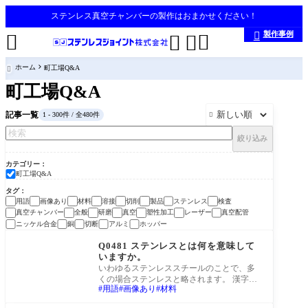
ステンレス真空チャンバーの製作はおまかせください！
製作事例





ホーム
町工場Q&A

町工場Q&A
記事一覧
1 - 300件 / 全480件

絞り込み
カテゴリー
町工場Q&A
タグ
用語
画像あり
材料
溶接
切削
製品
ステンレス
検査
真空チャンバー
全般
研磨
真空
塑性加工
レーザー
真空配管
ニッケル合金
銅
切断
アルミ
ホッパー
町工場Q&A
Q0481 ステンレスとは何を意味して
いますか。
いわゆるステンレススチールのことで、多
くの場合ステンレスと略されます。 漢字で
用語
画像あり
材料
は不銹鋼(ふしゅうこう)と書き、錆びない鋼
とい
町工場Q&A