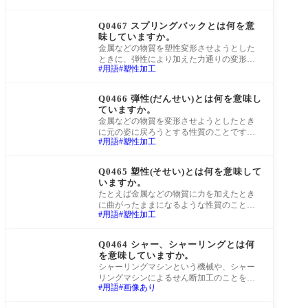
て問題がないか」を示す数値のことです。
町工場Q&A
許容差
Q0467 スプリングバックとは何を意
味していますか。
金属などの物質を塑性変形させようとした
ときに、弾性により加えた力通りの変形と
用語
塑性加工
ならず少し元に戻ってしまう現象のことで
す。こ
町工場Q&A
Q0466 弾性(だんせい)とは何を意味し
ていますか。
金属などの物質を変形させようとしたとき
に元の姿に戻ろうとする性質のことです。
用語
塑性加工
たとえばバネなどは、その特性を利用した
製品で
町工場Q&A
Q0465 塑性(そせい)とは何を意味して
いますか。
たとえば金属などの物質に力を加えたとき
に曲がったままになるような性質のことで
用語
塑性加工
す。たとえば針金などは、その特性を利用
した製
町工場Q&A
Q0464 シャー、シャーリングとは何
を意味していますか。
シャーリングマシンという機械や、シャー
リングマシンによるせん断加工のことを指
用語
画像あり
します。せん断加工とは上下の刃を使って
叩き切
町工場Q&A