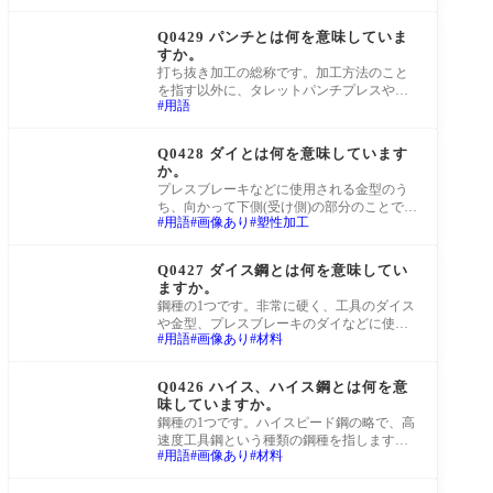
ます。
町工場Q&A
Q0429 パンチとは何を意味していま
すか。
打ち抜き加工の総称です。加工方法のこと
を指す以外に、タレットパンチプレスやプ
用語
レスブレーキで使用される金型のうち、向
かって
町工場Q&A
Q0428 ダイとは何を意味しています
か。
プレスブレーキなどに使用される金型のう
ち、向かって下側(受け側)の部分のことで
用語
画像あり
塑性加工
す。
町工場Q&A
Q0427 ダイス鋼とは何を意味してい
ますか。
鋼種の1つです。非常に硬く、工具のダイス
や金型、プレスブレーキのダイなどに使用
用語
画像あり
材料
されます。
町工場Q&A
Q0426 ハイス、ハイス鋼とは何を意
味していますか。
鋼種の1つです。ハイスピード鋼の略で、高
速度工具鋼という種類の鋼種を指します。
用語
画像あり
材料
非常に硬いため、エンドミルやタップなど
の切
町工場Q&A