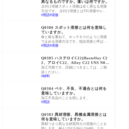
異なるものですか。違いは何ですか。
点付け溶接スポット溶接は全く異なる溶接
方法です。 点付け溶接とはTIG溶接やレー
用語
溶接
ザー溶接によって溶接を小さな点状に溶接
するこ
町工場Q&A
Q0386 スポット溶接とは何を意味し
ていますか。
板と板を重ねて、ホッチキスのように溶接
で止める溶接方法です。抵抗溶接と呼ばれ
用語
溶接
る溶接方法で、通電させた際の抵抗で生ま
れる発
町工場Q&A
Q0385 ハステロイC22(Hastelloy C2
2、アロイC22、Alloy C22 UNS N060
22)を加工可能なメーカーを探してい
加工可能です。詳細につきましては、ご相
ます。
談ください。
材料
町工場Q&A
Q0384 ペケ、不良、不適合とは何を
意味していますか。
加工不良品のことを指します。
用語
町工場Q&A
Q0383 異材溶接、異種金属溶接とは
何を意味していますか。
異材つまり異なる材質同士の溶接のことを
指します。例えばSUS304とSS400、ステン