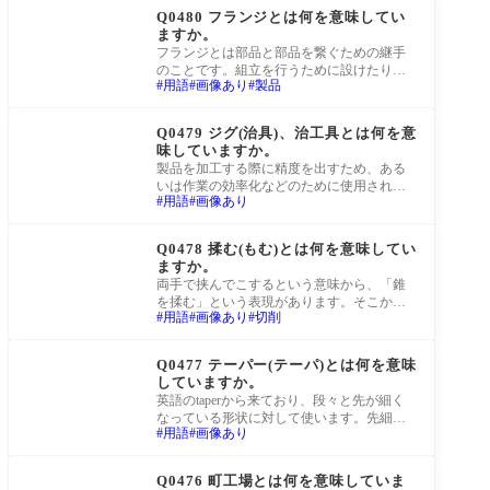
Q0480 フランジとは何を意味してい
ますか。
フランジとは部品と部品を繋ぐための継手
のことです。組立を行うために設けたり、
用語
画像あり
製品
配管を繋ぐために設けるなどの目的があり
ます。
町工場Q&A
Q0479 ジグ(治具)、治工具とは何を意
味していますか。
製品を加工する際に精度を出すため、ある
いは作業の効率化などのために使用される
用語
画像あり
道具や器具の総称です。ジグとは英語のjig
が語源
町工場Q&A
Q0478 揉む(もむ)とは何を意味してい
ますか。
両手で挟んでこするという意味から、「錐
を揉む」という表現があります。そこから
用語
画像あり
切削
転じて、「穴を揉む」で穴を開けるという
意味に
町工場Q&A
Q0477 テーパー(テーパ)とは何を意味
していますか。
英語のtaperから来ており、段々と先が細く
なっている形状に対して使います。先細り
用語
画像あり
している丸棒状の形状だけでなく、四角い
板など
町工場Q&A
Q0476 町工場とは何を意味していま