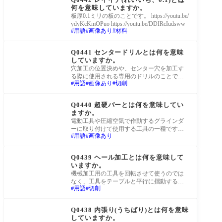
何を意味していますか。
板厚0.1ミリの板のことです。 https://youtu.be/
ydyKcKmOPuo https://youtu.be/DDIRcIudsww
用語
画像あり
材料
町工場Q&A
Q0441 センタードリルとは何を意味
していますか。
穴加工の位置決めや、センター穴を加工す
る際に使用される専用のドリルのことで
用語
画像あり
切削
す。
町工場Q&A
Q0440 超硬バーとは何を意味してい
ますか。
電動工具や圧縮空気で作動するグラインダ
ーに取り付けて使用する工具の一種です。
用語
画像あり
バリ取りや穴を広げる加工に使用されま
す。
町工場Q&A
Q0439 ヘール加工とは何を意味して
いますか。
機械加工用の工具を回転させて使うのでは
なく、工具をテーブルと平行に摺動するよ
用語
切削
うワークに当ててカンナのように削って加
工する
町工場Q&A
Q0438 内張り(うちばり)とは何を意味
していますか。