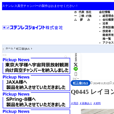
ステンレス真空チャンバーの製作はおまかせください！
ホ
代表
当社
会社情報
ー
ご挨
の強
経営理念
ム
拶
み
会社概要
沿革
所有設備
技術者・
能者所有
格一覧
アクセス
ホーム
町工場Q&A

SHARE:

コピー


町工場Q&A
2024年11月1日
Q0445 レイ
用語
画像あり
材料