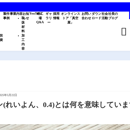
YouTube
製作
事業内容
お知
町工
ギャ
採用
オンラインス
お問い
ダウン
社会
社長の
事例
取
らせ
場
ラリ
情報
トア「真空
合わせ
ロード
活動
ブログ
Q&A
扱
ー
屋」
材

料
技
加
資
工
内
容
2025年5月22日
ヨン(れいよん、0.4)とは何を意味してい