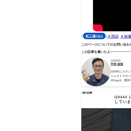
町工場Q&A
用語
画


このページについてのお問い合わ
この記事を書いた人
代表取締役
平岡 雄策
2009年にス
ジェクトマネー
SPring-

前の記事
Q0444
してい