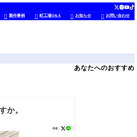
製作事例
町工場Q&A
お知らせ
お問い合わせ




あなたへのおすすめ
ますか。

共有：