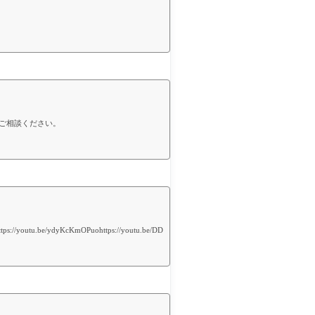
ご相談ください。
/ydyKcKmOPuohttps://youtu.be/DD