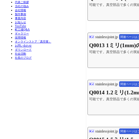
代表ご挨拶
可能です。真空部品で多くの実績
当社の強み
会社情報
製作事例
事業内容
お知らせ
YouTube
町工場Q&A
ギャラリー
stainlessjoint.jp
関連ページは
採用情報
オンラインストア「真空屋」
Q0013 1ミリ(1
お問い合わせ
ダウンロード
可能です。真空部品で多くの実績
社会活動
社長のブログ
stainlessjoint.jp
関連ページは
Q0014 1.2ミリ
可能です。真空部品で多くの実績
stainlessjoint.jp
関連ページは