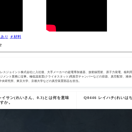
像あり
材料
せ
テンレスジョイント株式会社に入社後、大手メーカーの超電導加速器、放射線照射、原子力発電、核利
ジメント業務に従事。極低温装置(クライオスタット)用真空チャンバーなどの容器、真空配管、液体
8、豊田中央研究所、東京大学、京都大学などの真空装置部品を担当。
 レイサン(れいさん、0.3)とは何を意味
Q0446 レイハチ(れいは
ますか。