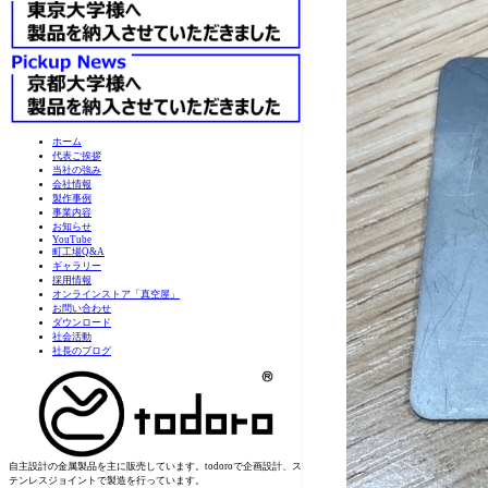
ホーム
代表ご挨拶
当社の強み
会社情報
製作事例
事業内容
お知らせ
YouTube
町工場Q&A
ギャラリー
採用情報
オンラインストア「真空屋」
お問い合わせ
ダウンロード
社会活動
社長のブログ
自主設計の金属製品を主に販売しています。todoroで企画設計、ス
テンレスジョイントで製造を行っています。