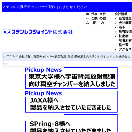
ステンレス真空チャンバーの製作はおまかせください！
ホ
代表
当社
会社情報
ー
ご挨
の強
経営理念
ム
拶
み
会社概要
沿革
所有設備
技術者・
能者所有
格一覧
アクセス
ホーム
会社情報 - 真空チャンバー,真空配管,溶接,機械加工のステンレスジョイント株式会社
