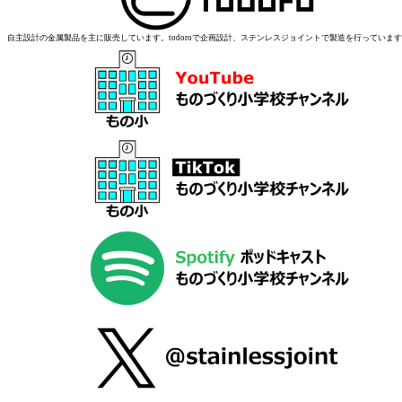
自主設計の金属製品を主に販売しています。todoroで企画設計、ステンレスジョイントで製造を行っていま