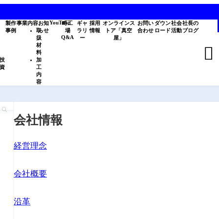
YouTube
製作
事業内容
お知
町工
ギャ
採用
オンラインス
お問い
ダウン
社会
社長の
事例
取
らせ
場
ラリ
情報
トア「真空
合わせ
ロード
活動
ブログ
Q&A
扱
ー
屋」
材

料
技
加
資
工
内
容
会社情報
経営理念
会社概要
沿革