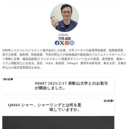
代表取締役
平岡 雄策
2009年にステンレスジョイント株式会社に入社後、大手メーカーの超電導加速器、放射線照射、
原子力発電、核利用、防衛産業、宇宙分野などの技術相談や製造側のプロジェクトマネージメン
ト業務に従事。極低温装置(クライオスタット)用真空チャンバーなどの容器、真空配管、液体ヘ
リウム用配管などを担当。現在、JAXA、産総研、SPring-8、豊田中央研究所、東京大学、京都大
学などの真空装置部品を担当。

前の記事
N0087 2025/2/17 和歌山大学とのお取引
が開始しました。
次の記事

Q0464 シャー、シャーリングとは何を意
味していますか。