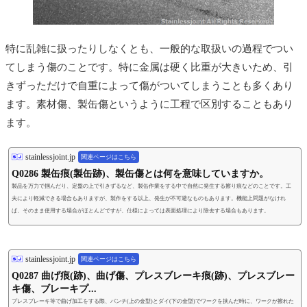
特に乱雑に扱ったりしなくとも、一般的な取扱いの過程でつい
てしまう傷のことです。特に金属は硬く比重が大きいため、引
きずっただけで自重によって傷がついてしまうことも多くあり
ます。素材傷、製缶傷というように工程で区別することもあり
ます。
stainlessjoint.jp
関連ページはこちら
Q0286 製缶痕(製缶跡)、製缶傷とは何を意味していますか。
製品を万力で掴んだり、定盤の上で引きずるなど、製缶作業をする中で自然に発生する擦り痕などのことです。工
夫により軽減できる場合もありますが、製作をする以上、発生が不可避なものもあります。機能上問題がなけれ
ば、そのまま使用する場合がほとんどですが、仕様によっては表面処理により除去する場合もあります。
stainlessjoint.jp
関連ページはこちら
Q0287 曲げ痕(跡)、曲げ傷、プレスブレーキ痕(跡)、プレスブレー
キ傷、ブレーキプ...
プレスブレーキ等で曲げ加工をする際、パンチ(上の金型)とダイ(下の金型)でワークを挟んだ時に、ワークが擦れた