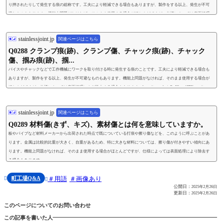
り押されたりして発生する痕の総称です。工夫により軽減できる場合もありますが、製作をする以上、発生が不可
避なものもあります。機能上問題がなければ、そのまま使用する場合がほとんどですが、仕様によっては表面処理
により除去する場合もあります。
stainlessjoint.jp
関連ページはこちら
Q0288 クランプ痕(跡)、クランプ傷、チャック痕(跡)、チャック
傷、掴み痕(跡)、掴...
バイスやチャックなどで工作機械にワークを取り付ける時に発生する痕のことです。工夫により軽減できる場合も
ありますが、製作をする以上、発生が不可避なものもあります。機能上問題がなければ、そのまま使用する場合が
ほとんどですが、仕様によっては表面処理により除去する場合もあります。https://youtu.be/_CwXhsw4SF0https://youtu.
be/DHtLfO4ZIQwhttps://youtu.be/vWXVBfQ8hrw
stainlessjoint.jp
関連ページはこちら
Q0289 材料傷(きず、キズ)、素材傷とは何を意味していますか。
板やパイプなど材料メーカーから出荷された時点で既についている打痕や擦り傷などを、このように呼ぶことがあ
ります。金属は比較的比重が大きく、自重があるため、特に大きな材料については、擦り傷が付きやすい傾向にあ
ります。機能上問題がなければ、そのまま使用する場合がほとんどですが、仕様によっては表面処理により除去す
る場合もあります。
町工場Q&A
用語
画像あり


公開日：
2025年2月26日
更新日：
2025年2月26日
このページについてのお問い合わせ
この記事を書いた人