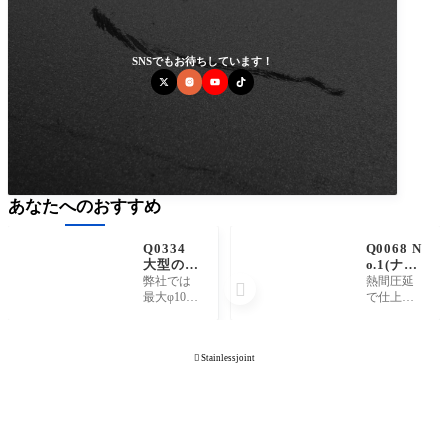
SNSでもお待ちしています！
あなたへのおすすめ
Q0334
Q0068 N
大型の真
o.1(ナン
空チャン
バーワ
弊社では
熱間圧延

バーの製
ン、H
最大φ1000
で仕上げ
造ができ
P、HO
*12000Lの
られたス
るメーカ
T、熱間
真空チャ
テンレス
ーを探し
圧延、酸
ンバーの
板で、素
ていま

Stainlessjoint
洗肌)と
製作実績
材の表面
す。製
は何を意
がありま
状態の1種
作・加工
味してい
す。よく
です。SUS
は可能で
ますか。
製作する
304 No.1の
すか。
サイズと
ように記
しては、1
載しま