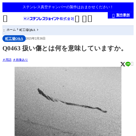
ステンレス真空チャンバーの製作はおまかせください！
製作事例





ホーム
町工場Q&A

町工場Q&A
2025年2月26日
Q0463 扱い傷とは何を意味していますか。
用語
画像あり
