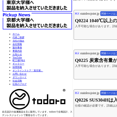
stainlessjoint.jp
関連ページは
Q0224 1040℃以
入手可能な場合があります。詳
ホーム
代表ご挨拶
当社の強み
会社情報
製作事例
事業内容
stainlessjoint.jp
関連ページは
お知らせ
YouTube
Q0225 炭素含有量が
町工場Q&A
ギャラリー
入手可能な場合があります。詳
採用情報
オンラインストア「真空屋」
お問い合わせ
ダウンロード
社会活動
社長のブログ
stainlessjoint.jp
関連ページは
Q0226 SUS304
仕様の確認が必要です。詳細は
自主設計の金属製品を主に販売しています。todoroで企画設計、ス
テンレスジョイントで製造を行っています。