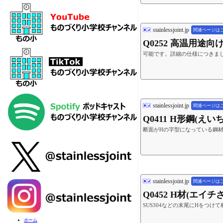
stainlessjoint.jp
関連ページは
Q0252 高温用
可能です。詳細の仕様につきま
stainlessjoint.jp
関連ページは
Q0411 H形鋼(
断面がHの字型になっている鋼材
stainlessjoint.jp
関連ページは
Q0452 H材(エ
SUS304などの末尾にHをつけて材質
ホーム