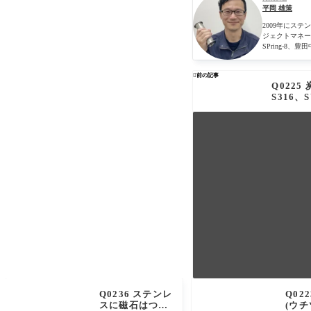
平岡 雄策
2009年にス
ジェクトマネー
SPring-

前の記事
Q0225
S316、
Q0236 ステンレ
Q02
スに磁石はつか
(ウ