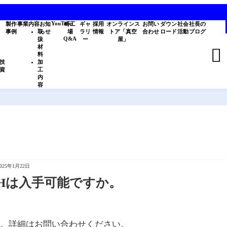
YouTube
製作
事業内容
お知
町工
ギャ
採用
オンラインス
お問い
ダウン
社会
社長の
事例
取
らせ
場
ラリ
情報
トア「真空
合わせ
ロード
活動
ブログ
Q&A
扱
ー
屋」
材

料
技
加
資
工
内
容
2025年1月22日
304Hは入手可能ですか。
。詳細はお問い合わせください。