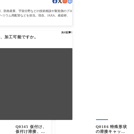
用、防衛産業、宇宙分野などの技術相談や製造側のプロ
ヘリウム用配管などを担当。現在、JAXA、産総研、
次の記事

手可能、加工可能ですか。
Q0345 仮付け、
Q0186 特殊形状
仮付け溶接、タ
の溶接キャップ