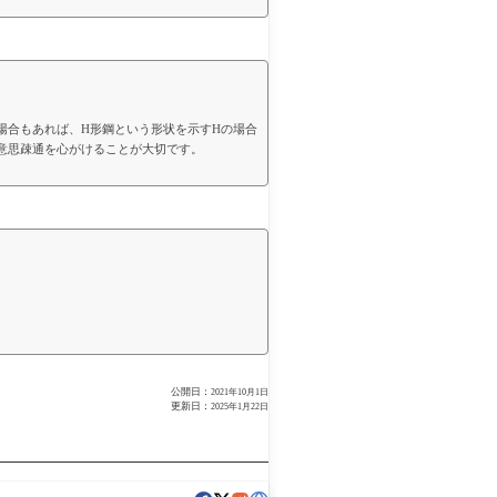
すHの場合もあれば、H形鋼という形状を示すHの場合
意思疎通を心がけることが大切です。
公開日：
2021年10月1日
更新日：
2025年1月22日