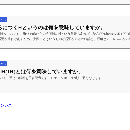
こちら
04の後ろにつくHというのは何を意味していますか。
もちます。High carbonという意味のHという意味もあれば、硬さ(Hardness)を示
必要な場合があるため、実際にどういうものが必要なのかの確認と、誤解とストレスのない
こちら
/4H、H(1H)とは何を意味していますか。
において、硬さの程度を示す記号です。1/2H、3/4H、Hの順に硬くなります。
テンレス
せ