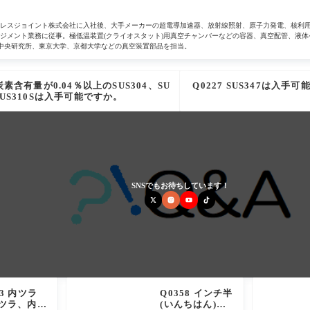
テンレスジョイント株式会社に入社後、大手メーカーの超電導加速器、放射線照射、原子力発電、核利
ジメント業務に従事。極低温装置(クライオスタット)用真空チャンバーなどの容器、真空配管、液体
8、豊田中央研究所、東京大学、京都大学などの真空装置部品を担当。
 炭素含有量が0.04％以上のSUS304、SU
Q0227 SUS347は入
SUS310Sは入手可能ですか。
SNSでもお待ちしています！
23 内ツラ
Q0358 インチ半
チツラ、内
(いんちはん)と