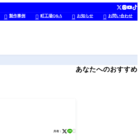
製作事例
町工場Q&A
お知らせ
お問い合わせ




あなたへのおすすめ

共有：