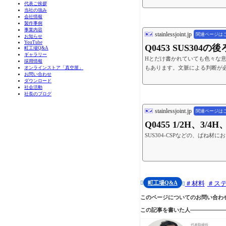
代表ご挨拶
当社の強み
会社情報
製作事例
事業内容
stainlessjoint.jp
関連ページは
お知らせ
YouTube
Q0453 SUS3
町工場Q&A
ギャラリー
Hとだけ書かれていても色々な意味を
採用情報
もあります。文脈による判断が
オンラインストア「真空屋」
お問い合わせ
ダウンロード
社会活動
社長のブログ
stainlessjoint.jp
関連ページは
Q0455 1/2H、3
SUS304-CSPなどの、ばね材
町工場Q&A
材料
ス


このページについてのお問い合わ
この記事を書いた人
代表取締役