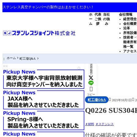
ステンレス真空チャンバーの製作はおまかせください！
ホ
代表
当社
会社情報
ー
ご挨
の強
経営理念
ム
拶
み
会社概要
沿革
所有設備
技術者・
能者所有
格一覧
アクセス
ホーム
町工場Q&A

SHARE:

コピー


町工場Q&A
2021年10月1日
Q0226 SUS
材料
ステンレス
仕様の確認が必要です