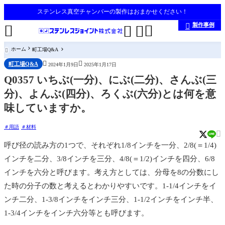
ステンレス真空チャンバーの製作はおまかせください！
製作事例





ホーム
町工場Q&A



町工場Q&A
2024年1月9日
2025年1月17日
Q0357 いちぶ(一分)、にぶ(二分)、さんぶ(三
分)、よんぶ(四分)、ろくぶ(六分)とは何を意
味していますか。
用語
材料

呼び径の読み方の1つで、それぞれ1/8インチを一分、2/8(＝1/4)
インチを二分、3/8インチを三分、4/8(＝1/2)インチを四分、6/8
インチを六分と呼びます。考え方としては、分母を8の分数にし
た時の分子の数と考えるとわかりやすいです。1-1/4インチをイ
ンチ二分、1-3/8インチをインチ三分、1-1/2インチをインチ半、
1-3/4インチをインチ六分等とも呼びます。