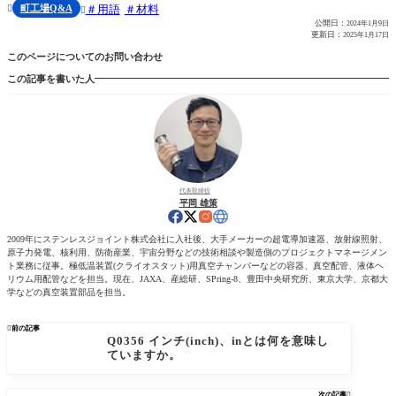
町工場Q&A
用語
材料


公開日：
2024年1月9日
更新日：
2025年1月17日
このページについてのお問い合わせ
この記事を書いた人
代表取締役
平岡 雄策
2009年にステンレスジョイント株式会社に入社後、大手メーカーの超電導加速器、放射線照射、
原子力発電、核利用、防衛産業、宇宙分野などの技術相談や製造側のプロジェクトマネージメン
ト業務に従事。極低温装置(クライオスタット)用真空チャンバーなどの容器、真空配管、液体ヘ
リウム用配管などを担当。現在、JAXA、産総研、SPring-8、豊田中央研究所、東京大学、京都大
学などの真空装置部品を担当。

前の記事
Q0356 インチ(inch)、inとは何を意味し
ていますか。
次の記事
