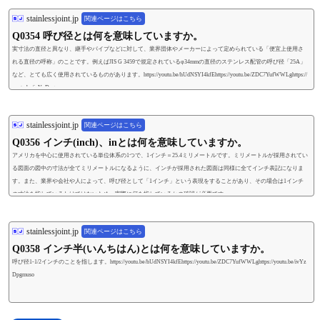
stainlessjoint.jp
関連ページはこちら
Q0354 呼び径とは何を意味していますか。
実寸法の直径と異なり、継手やパイプなどに対して、業界団体やメーカーによって定められている「便宜上使用さ
れる直径の呼称」のことです。例えばJIS G 3459で規定されているφ34mmの直径のステンレス配管の呼び径「25A」
など、とても広く使用されているものがあります。https://youtu.be/hUdNSYI4kfEhttps://youtu.be/ZDC7YufWWLghttps://
youtu.be/ivYzDpgmuso
stainlessjoint.jp
関連ページはこちら
Q0356 インチ(inch)、inとは何を意味していますか。
アメリカを中心に使用されている単位体系の1つで、1インチ＝25.4ミリメートルです。ミリメートルが採用されてい
る図面の図中の寸法が全てミリメートルになるように、インチが採用された図面は同様に全てインチ表記になりま
す。また、業界や会社や人によって、呼び径として「1インチ」という表現をすることがあり、その場合は1インチ
の寸法を指しているわけではないため、実際に何を指しているかの確認が必要です。
stainlessjoint.jp
関連ページはこちら
Q0358 インチ半(いんちはん)とは何を意味していますか。
呼び径1-1/2インチのことを指します。https://youtu.be/hUdNSYI4kfEhttps://youtu.be/ZDC7YufWWLghttps://youtu.be/ivYz
Dpgmuso