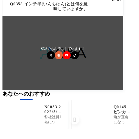
Q0358 インチ半(いんちはん)とは何を意
味していますか。
SNSでもお待ちしています！
あなたへのおすすめ
N0053 2
Q0145
022/5/6
ピンカド
新型コロ
(ピン
弊社社員1
角が直角

ナウイル
角、ぴん
名につき
になって
ス感染症
かど)と
まして、
いること
発症につ
は何を意
新型コロ
です。も
いて
味してい
ナウイル
しくは面