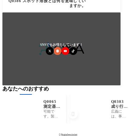
Q0386 スポット溶接とは何を意味してい
ますか。
SNSでもお待ちしています！
あなたへのおすすめ
Q0065
Q0303
測定器の
成り行き
トレーサ
(なりゆ
可能で
広義に

ビリティ
き、成
す。製作
は、事前
証明は提
行、成行
ご依頼時
には予測
出(用意)
き)、行
に必ずお
ができ
可能です
き成り
伝え願い
ず、流れ
か。

Stainlessjoint
(ゆきな
ます。場
のままに