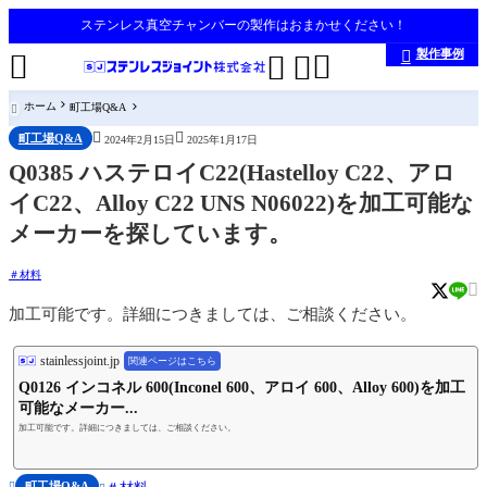
ステンレス真空チャンバーの製作はおまかせください！
製作事例





ホーム
町工場Q&A



町工場Q&A
2024年2月15日
2025年1月17日
Q0385 ハステロイC22(Hastelloy C22、アロ
イC22、Alloy C22 UNS N06022)を加工可能な
メーカーを探しています。
材料

加工可能です。詳細につきましては、ご相談ください。
stainlessjoint.jp
関連ページはこちら
Q0126 インコネル 600(Inconel 600、アロイ 600、Alloy 600)を加工
可能なメーカー...
加工可能です。詳細につきましては、ご相談ください。
町工場Q&A
