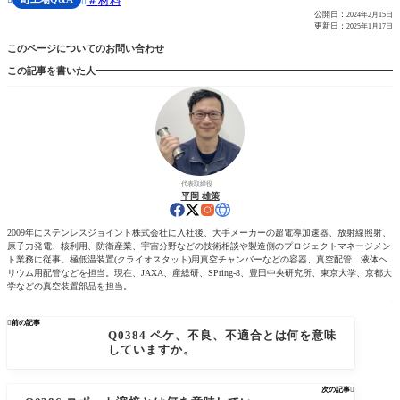
材料

公開日：
2024年2月15日
更新日：
2025年1月17日
このページについてのお問い合わせ
この記事を書いた人
代表取締役
平岡 雄策
2009年にステンレスジョイント株式会社に入社後、大手メーカーの超電導加速器、放射線照射、
原子力発電、核利用、防衛産業、宇宙分野などの技術相談や製造側のプロジェクトマネージメン
ト業務に従事。極低温装置(クライオスタット)用真空チャンバーなどの容器、真空配管、液体ヘ
リウム用配管などを担当。現在、JAXA、産総研、SPring-8、豊田中央研究所、東京大学、京都大
学などの真空装置部品を担当。

前の記事
Q0384 ペケ、不良、不適合とは何を意味
していますか。
次の記事
