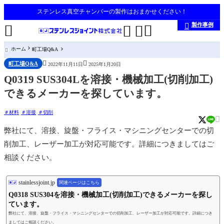
ステンレス真空チャンバーの製作はおまかせください！
製作事例





ホーム
町工場Q&A



町工場Q&A
2022年11月11日
2025年1月20日
Q0319 SUS304Lを溶接・機械加工(切削加工)
できるメーカーを探しています。
材料
溶接
切削

弊社にて、溶接、旋盤・フライス・マシニングセンターでの切
削加工、レーザー加工が対応可能です。詳細につきましてはご
相談ください。
stainlessjoint.jp
関連ページはこちら
Q0318 SUS304を溶接・機械加工(切削加工)できるメーカーを探し
ています。
弊社にて、溶接、旋盤・フライス・マシニングセンターでの切削加工、レーザー加工が対応可能です。詳細につき
ましてはご相談ください。