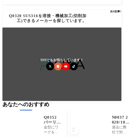
次の記事

Q0320 SUS316を溶接・機械加工(切削加
工)できるメーカーを探しています。
SNSでもお待ちしています！
あなたへのおすすめ
Q0352
N0037 2
バーリン
020/10/0
グ加工と
7 対応事
金型にワ
過去に弊

は何を意
例の公開
ークをセ
社で対応
味してい
を開始し
ットし、
させて頂