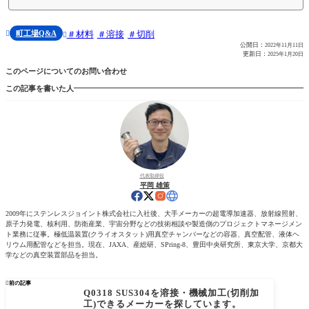
町工場Q&A
材料
溶接
切削


公開日：
2022年11月11日
更新日：
2025年1月20日
このページについてのお問い合わせ
この記事を書いた人
代表取締役
平岡 雄策
2009年にステンレスジョイント株式会社に入社後、大手メーカーの超電導加速器、放射線照射、
原子力発電、核利用、防衛産業、宇宙分野などの技術相談や製造側のプロジェクトマネージメン
ト業務に従事。極低温装置(クライオスタット)用真空チャンバーなどの容器、真空配管、液体ヘ
リウム用配管などを担当。現在、JAXA、産総研、SPring-8、豊田中央研究所、東京大学、京都大
学などの真空装置部品を担当。

前の記事
Q0318 SUS304を溶接・機械加工(切削加
工)できるメーカーを探しています。