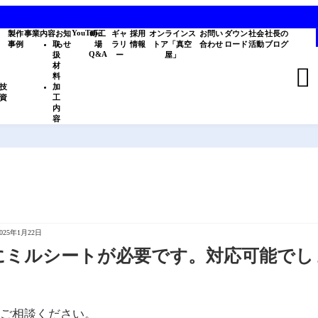
YouTube
製作
事業内容
お知
町工
ギャ
採用
オンラインス
お問い
ダウン
社会
社長の
事例
取
らせ
場
ラリ
情報
トア「真空
合わせ
ロード
活動
ブログ
Q&A
扱
ー
屋」
材

料
技
加
資
工
内
容
2025年1月22日
接棒にミルシートが必要です。対応可能で
ご相談ください。