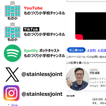
町工場Q&A
材料
溶


このページについてのお問い合わ
この記事を書いた人
代表取締役
平岡 雄策
2009年にス
ジェクトマネー
SPring-

前の記事
Q0188 
00、All
ホーム