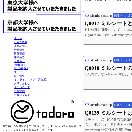
stainlessjoint.jp
関連ページは
Q0017 ミルシー
材料検査証明書のことです。insp
s://youtu.be/UN4e1V4BEu8https
ホーム
代表ご挨拶
当社の強み
会社情報
製作事例
事業内容
stainlessjoint.jp
関連ページは
お知らせ
YouTube
Q0018 ミルシー
町工場Q&A
ギャラリー
可能です。ワンチャージ指定、
採用情報
オンラインストア「真空屋」
お問い合わせ
ダウンロード
社会活動
社長のブログ
stainlessjoint.jp
関連ページは
Q0139 ミルシ
ミルシートは、納入された製品
に、「他にも全く同じチャージ
自主設計の金属製品を主に販売しています。todoroで企画設計、ス
ttps://youtu.be/UN4e1V4BEu8htt
テンレスジョイントで製造を行っています。