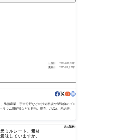
公開日：
2021年10月1日
更新日：
2025年1月22日
用、防衛産業、宇宙分野などの技術相談や製造側のプロ
ヘリウム用配管などを担当。現在、JAXA、産総研、
次の記事

)、元ミルシート、素材
を意味していますか。