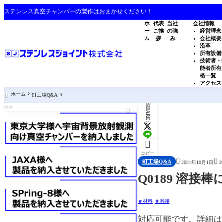
ステンレス真空チャンバーの製作はおまかせください！
ホ
代表
当社
会社情報
ー
ご挨
の強
経営理念
ム
拶
み
会社概要
沿革
所有設備
技術者・
能者所有
格一覧
アクセス
ホーム
町工場Q&A

SHARE:

コピー


町工場Q&A
2021年10月1日
Q0189 溶
材料
溶接
対応可能です。詳細は