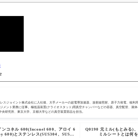
接
せ
テンレスジョイント株式会社に入社後、大手メーカーの超電導加速器、放射線照射、原子力発電、核利
ジメント業務に従事。極低温装置(クライオスタット)用真空チャンバーなどの容器、真空配管、液体
8、豊田中央研究所、東京大学、京都大学などの真空装置部品を担当。
インコネル 600(Inconel 600、アロイ 6
Q0190 元ミル(もとみる
oy 600)とステンレス(SUS304、SUS31
ミルシートとは何