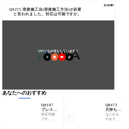
次の記事

Q0275 溶接施工法(溶接施工方法)が必要
と言われました。対応は可能ですか。
SNSでもお待ちしています！
あなたへのおすすめ
Q0187
Q0473
プレス成
片持ち
形をした
(かたも
対応可能
なにかも

ものに溶
ち)とは
です。詳
のをクラ
接があり
何を意味
細はご相
ンプした
ます。対
していま
談くださ
り固定す