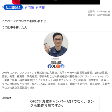
町工場Q&A
用語
溶接


公開日：
2022年1月20日
更新日：
2025年1月22日
このページについてのお問い合わせ
この記事を書いた人
代表取締役
平岡 雄策
2009年にステンレスジョイント株式会社に入社後、大手メーカーの超電導加速器、放射線照射、
原子力発電、核利用、防衛産業、宇宙分野などの技術相談や製造側のプロジェクトマネージメン
ト業務に従事。極低温装置(クライオスタット)用真空チャンバーなどの容器、真空配管、液体ヘ
リウム用配管などを担当。現在、JAXA、産総研、SPring-8、豊田中央研究所、東京大学、京都大
学などの真空装置部品を担当。

前の記事
Q0273 真空チャンバーだけでなく、タン
クも製作可能ですか。