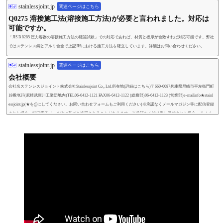
stainlessjoint.jp
関連ページはこちら
Q0275 溶接施工法(溶接施工方法)が必要と言われました。対応は
可能ですか。
「JIS B 8285 圧力容器の溶接施工方法の確認試験」での対応であれば、材質と板厚が合致すれば対応可能です。弊社
ではステンレス鋼とアルミ合金で上記JISにおける施工方法を確立しています。詳細はお問い合わせください。
stainlessjoint.jp
関連ページはこちら
会社概要
会社名ステンレスジョイント株式会社Stainlessjoint Co., Ltd.所在地(詳細はこちら)〒660-0087兵庫県尼崎市平左衛門町
18番地37(尼崎武庫川工業団地内)TEL06-6412-1121 FAX06-6412-1122 (総務部)06-6412-1123 (営業部)e-mailinfo★stainl
essjoint.jp(★を@にしてください。お問い合わせフォームもご利用ください)※承諾なくメールマガジン等に配信登録
された場合、特定電子メール法に基づき処罰されることがあります。※承諾なく繰り返し送信された場合、ドメイ
ン等を拒否リストに登録することがあります。webhttps://stainlessjo...