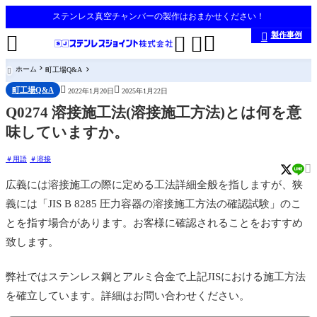
ステンレス真空チャンバーの製作はおまかせください！
製作事例





ホーム
町工場Q&A



町工場Q&A
2022年1月20日
2025年1月22日
Q0274 溶接施工法(溶接施工方法)とは何を意
味していますか。
用語
溶接

広義には溶接施工の際に定める工法詳細全般を指しますが、狭
義には「JIS B 8285 圧力容器の溶接施工方法の確認試験」のこ
とを指す場合があります。お客様に確認されることをおすすめ
致します。
弊社ではステンレス鋼とアルミ合金で上記JISにおける施工方法
を確立しています。詳細はお問い合わせください。