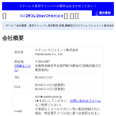
ステンレス真空チャンバーの製作はおまかせください！
製作事例





ホーム
会社概要 - 真空チャンバー,真空配管,溶接,機械加工のステンレスジョイント株式会社

会社概要
ステンレスジョイント株式会社
会社名
Stainlessjoint Co., Ltd.
所在地
〒660-0087
(
詳細はこち
兵庫県尼崎市平左衛門町18番地37(尼崎武庫川工
ら
)
業団地内)
TEL
06-6412-1121
06-6412-1122 (総務部)
FAX
06-6412-1123 (営業部)
info★stainlessjoint.jp
(★を@にしてください。
お問い合わせフォーム
もご利用ください)
※承諾なくメールマガジン等に配信登録された
e-mail
場合、特定電子メール法に基づき処罰されるこ