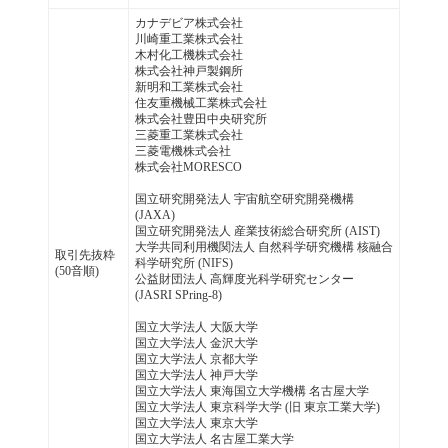
カナデビア株式会社
川崎重工業株式会社
木村化工機株式会社
株式会社神戸製鋼所
新明和工業株式会社
住友重機械工業株式会社
株式会社豊田中央研究所
三菱重工業株式会社
三菱電機株式会社
株式会社MORESCO
国立研究開発法人 宇宙航空研究開発機構
(JAXA)
国立研究開発法人 産業技術総合研究所 (AIST)
大学共同利用機関法人 自然科学研究機構 核融合
取引先抜粋
科学研究所 (NIFS)
(50音順)
公益財団法人 高輝度光科学研究センター
(JASRI SPring-8)
国立大学法人 大阪大学
国立大学法人 金沢大学
国立大学法人 京都大学
国立大学法人 神戸大学
国立大学法人 東海国立大学機構 名古屋大学
国立大学法人 東京科学大学 (旧 東京工業大学)
国立大学法人 東京大学
国立大学法人 名古屋工業大学