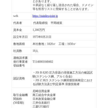
とがあります。
※承諾なく繰り返し送信された場合、ドメイン
等を拒否リストに登録することがあります。
web
https://stainlessjoint.jp
代表者
代表取締役 平岡雄策
資本金
1,200万円
設立年月日
1975年8月21日
敷地面積
本社敷地：1820㎡ 工場：1650㎡
社員数
19人
適格請求書
発行事業者
T1140001049402
登録番号
・JIS B 8285 圧力容器の溶接施工方法の確認試
験(ステンレス鋼、アルミ合金)
認証資格
・JIS Z 3821 ステンレス鋼溶接技術検定におけ
る試験方法及び判定基準 溶接技能者
尼崎信用金庫
取引金融機
商工組合中央金庫
関抜粋
日本政策金融公庫
(50音順)
三井住友銀行
三菱UFJ銀行