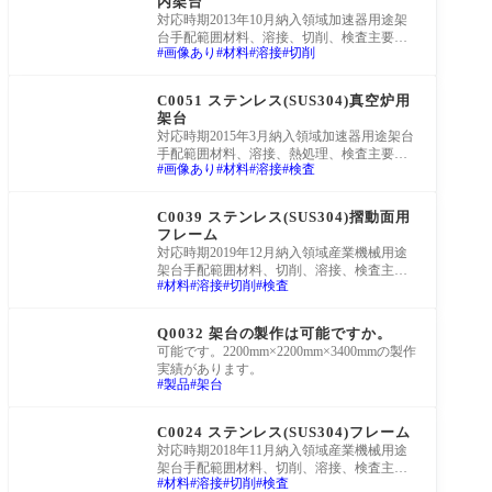
内架台
対応時期2013年10月納入領域加速器用途架
台手配範囲材料、溶接、切削、検査主要材
画像あり
材料
溶接
切削
質SUS304主な板厚-概略寸法φ500*200L仕様
真空案件の特
製作事例
C0051 ステンレス(SUS304)真空炉用
架台
対応時期2015年3月納入領域加速器用途架台
手配範囲材料、溶接、熱処理、検査主要材
画像あり
材料
溶接
検査
質SUS304主な板厚-概略寸法φ1000*800L仕
様真空案件の
製作事例
C0039 ステンレス(SUS304)摺動面用
フレーム
対応時期2019年12月納入領域産業機械用途
架台手配範囲材料、切削、溶接、検査主要
材料
溶接
切削
検査
材質SUS304主な板厚6mm, 12mm, 16mm概略
寸法800*160*120仕様-
町工場Q&A
Q0032 架台の製作は可能ですか。
可能です。2200mm×2200mm×3400mmの製作
実績があります。
製品
架台
製作事例
C0024 ステンレス(SUS304)フレーム
対応時期2018年11月納入領域産業機械用途
架台手配範囲材料、切削、溶接、検査主要
材料
溶接
切削
検査
材質SUS304主な板厚5mm, 22mm概略寸法18