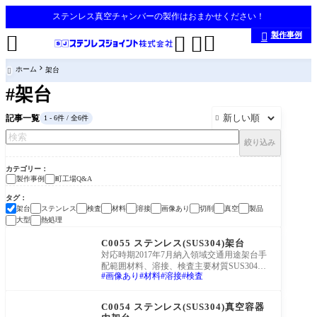
ステンレス真空チャンバーの製作はおまかせください！
製作事例





ホーム
架台

#架台
記事一覧
1 - 6件 / 全6件

絞り込み
カテゴリー
製作事例
町工場Q&A
タグ
架台
ステンレス
検査
材料
溶接
画像あり
切削
真空
製品
大型
熱処理
製作事例
C0055 ステンレス(SUS304)架台
対応時期2017年7月納入領域交通用途架台手
配範囲材料、溶接、検査主要材質SUS304主
画像あり
材料
溶接
検査
な板厚-概略寸法200*200*500仕様-案件の特
徴架台を製作
製作事例
C0054 ステンレス(SUS304)真空容器