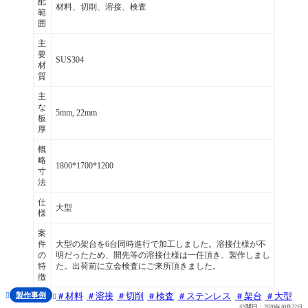
配
材料、切削、溶接、検査
範
囲
主
要
SUS304
材
質
主
な
5mm, 22mm
板
厚
概
略
1800*1700*1200
寸
法
仕
大型
様
案
件
大型の架台を6台同時進行で加工しました。溶接仕様が不
の
明だったため、開先等の溶接仕様は一任頂き、製作しまし
特
た。出荷前に立会検査にご来所頂きました。
徴
製作事例
材料
溶接
切削
検査
ステンレス
架台
大型


公開日：
2020年10月22日