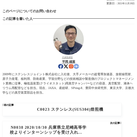
更新日：
2021年11月19日
このページについてのお問い合わせ
この記事を書いた人
代表取締役
平岡 雄策
2009年にステンレスジョイント株式会社に入社後、大手メーカーの超電導加速器、放射線照射、
原子力発電、核利用、防衛産業、宇宙分野などの技術相談や製造側のプロジェクトマネージメン
ト業務に従事。極低温装置(クライオスタット)用真空チャンバーなどの容器、真空配管、液体ヘ
リウム用配管などを担当。現在、JAXA、産総研、SPring-8、豊田中央研究所、東京大学、京都大
学などの真空装置部品を担当。

前の記事
C0023 ステンレス(SUS304)焙煎機
次の記事

N0038 2020/10/30 兵庫県立尼崎高等学
校よりインターンシップを受け入れまし