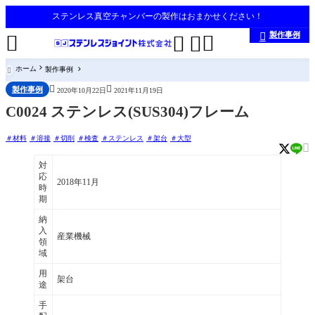
ステンレス真空チャンバーの製作はおまかせください！
製作事例





ホーム
製作事例



製作事例
2020年10月22日
2021年11月19日
C0024 ステンレス(SUS304)フレーム
材料
溶接
切削
検査
ステンレス
架台
大型

対
応
2018年11月
時
期
納
入
産業機械
領
域
用
架台
途
手