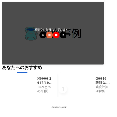
た。
SNSでもお待ちしています！
あなたへのおすすめ
N0006 2
Q0040
017/10/2
設計は可
6 兵庫県
能です
10/24と25
強度計算

立尼崎高
か。
の2日間に
や解析等
等学校よ
渡り、兵
が必要の
りインタ
庫県立尼
ない簡単
ーンシッ
崎高等学
なもので
プに来ら

Stainlessjoint
校より、1
あれば、
れまし
年生が2名
何らかの
た。
インター
製造を伴