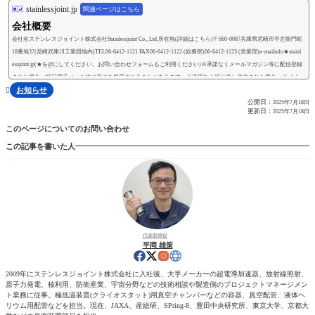
stainlessjoint.jp
関連ページはこちら
会社概要
会社名ステンレスジョイント株式会社Stainlessjoint Co., Ltd.所在地(詳細はこちら)〒660-0087兵庫県尼崎市平左衛門町
18番地37(尼崎武庫川工業団地内)TEL06-6412-1121 FAX06-6412-1122 (総務部)06-6412-1123 (営業部)e-mailinfo★stainl
essjoint.jp(★を@にしてください。お問い合わせフォームもご利用ください)※承諾なくメールマガジン等に配信登録
された場合、特定電子メール法に基づき処罰されることがあります。※承諾なく繰り返し送信された場合、ドメイ
お知らせ

ン等を拒否リストに登録することがあります。webhttps://stainlessjo...
公開日：
2025年7月18日
更新日：
2025年7月18日
このページについてのお問い合わせ
この記事を書いた人
代表取締役
平岡 雄策
2009年にステンレスジョイント株式会社に入社後、大手メーカーの超電導加速器、放射線照射、
原子力発電、核利用、防衛産業、宇宙分野などの技術相談や製造側のプロジェクトマネージメン
ト業務に従事。極低温装置(クライオスタット)用真空チャンバーなどの容器、真空配管、液体ヘ
リウム用配管などを担当。現在、JAXA、産総研、SPring-8、豊田中央研究所、東京大学、京都大