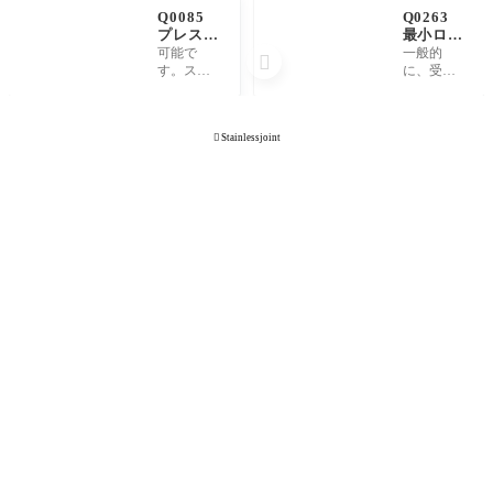
Q0085
Q0263
プレスブ
最小ロッ
レーキ
ト(最少
可能で
一般的

(ブレー
ロット)
す。ステ
に、受発
キプレ
とは何を
ンレス、
注の際に
ス)曲げ
意味して
鉄、アル
必要とな
加工は可
います
ミ、銅、
る最小数
能です

Stainlessjoint
か。
等で多く
量のこと
か。
の実績が
です。 http
ありま
s://youtu.be/
す。詳細
05pSjEZA4
につきま
ZQ
してはご
相談くだ
さい。 http
s://www.yo
utube.com/e
mbed/Ep