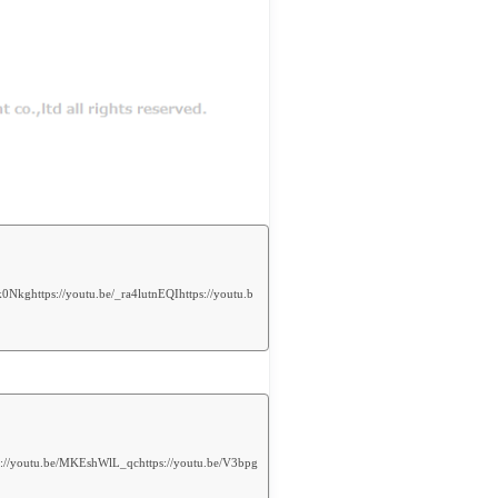
ps://youtu.be/_ra4lutnEQIhttps://youtu.b
MKEshWlL_qchttps://youtu.be/V3bpg