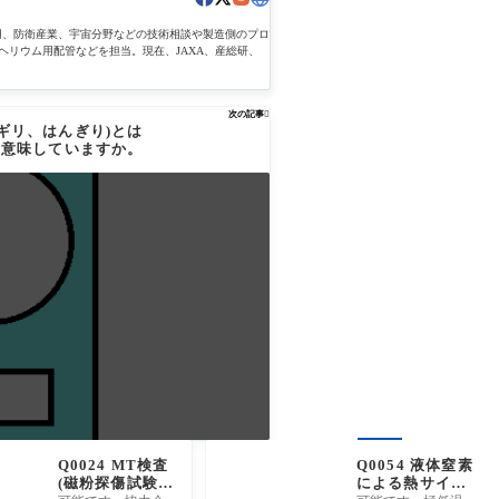
用、防衛産業、宇宙分野などの技術相談や製造側のプロ
ヘリウム用配管などを担当。現在、JAXA、産総研、
次の記事

ンギリ、はんぎり)とは
を意味していますか。
Q0024 MT検査
Q0054 液体窒素
(磁粉探傷試験)
による熱サイク