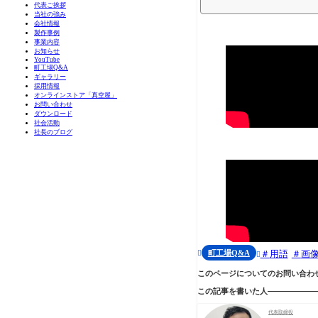
代表ご挨拶
当社の強み
会社情報
製作事例
事業内容
お知らせ
YouTube
町工場Q&A
ギャラリー
採用情報
オンラインストア「真空屋」
お問い合わせ
ダウンロード
社会活動
社長のブログ
町工場Q&A
用語
画


このページについてのお問い合わ
この記事を書いた人
代表取締役