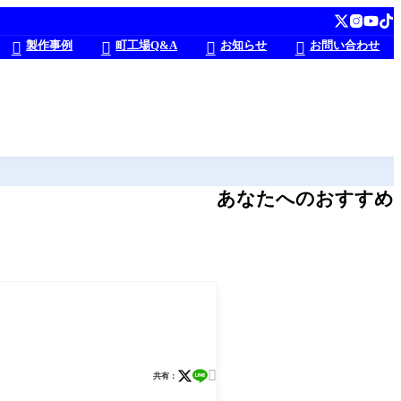
製作事例
町工場Q&A
お知らせ
お問い合わせ




あなたへのおすすめ

共有：