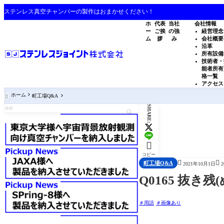
ステンレス真空チャンバーの製作はおまかせください！
ホ
代表
当社
会社情報
ー
ご挨
の強
経営理念
ム
拶
み
会社概要
沿革
所有設備
技術者・
能者所有
格一覧
アクセス
ホーム
町工場Q&A

SHARE:

コピー


町工場Q&A
2021年10月1日
Q0165 抜
用語
画像あり