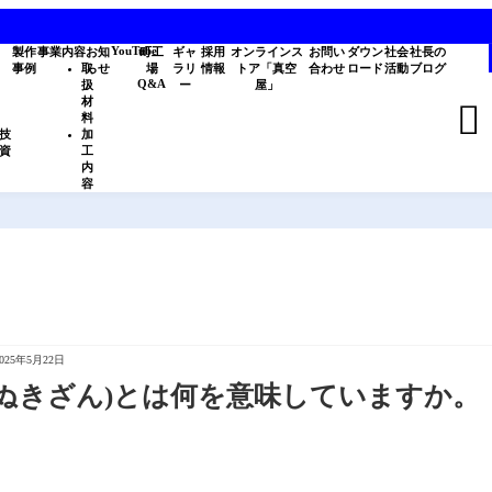
YouTube
製作
事業内容
お知
町工
ギャ
採用
オンラインス
お問い
ダウン
社会
社長の
事例
取
らせ
場
ラリ
情報
トア「真空
合わせ
ロード
活動
ブログ
Q&A
扱
ー
屋」
材

料
技
加
資
工
内
容
2025年5月22日
き残(ぬきざん)とは何を意味していますか。