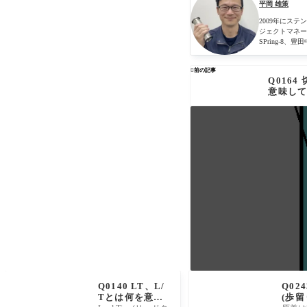
平岡 雄策
2009年にス
ジェクトマネー
SPring-

前の記事
Q016
意味し
Q0140 LT、L/
Q02
Tとは何を意味
(歩