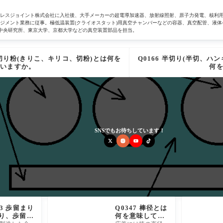
テンレスジョイント株式会社に入社後、大手メーカーの超電導加速器、放射線照射、原子力発電、核利
ジメント業務に従事。極低温装置(クライオスタット)用真空チャンバーなどの容器、真空配管、液体
8、豊田中央研究所、東京大学、京都大学などの真空装置部品を担当。
4 切り粉(きりこ、キリコ、切粉)とは何を
Q0166 半切り(半切、ハ
ていますか。
何
SNSでもお待ちしています！
43 歩留まり
Q0347 棒径とは
留り、歩留、
何を意味してい