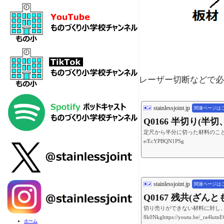
レーザー切断などで必
stainlessjoint.jp
関連ページは
Q0166 半切り(
定尺から半分に切った材料のことです。https://y
e/EcYPBQN1PSg
stainlessjoint.jp
関連ページは
Q0167 残共(ざ
切り売りができない材料に対し、必要な分を取っ
8k0Nkghttps://youtu.be/_ra4lutnE
ホーム