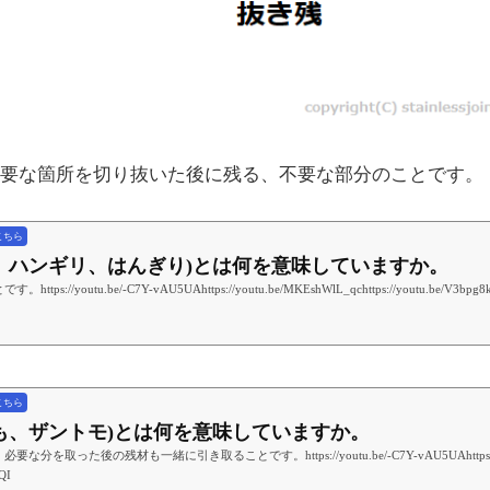
要な箇所を切り抜いた後に残る、不要な部分のことです。
こちら
半切、ハンギリ、はんぎり)とは何を意味していますか。
outu.be/-C7Y-vAU5UAhttps://youtu.be/MKEshWlL_qchttps://youtu.be/V3bpg8k0Nkghtt
こちら
んとも、ザントモ)とは何を意味していますか。
た後の残材も一緒に引き取ることです。https://youtu.be/-C7Y-vAU5UAhttps://youtu.be/
QI