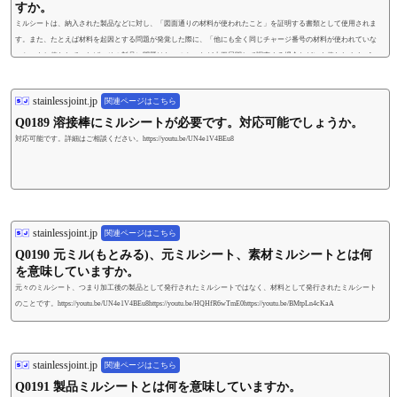
すか。
ミルシートは、納入された製品などに対し、「図面通りの材料が使われたこと」を証明する書類として使用されま
す。また、たとえば材料を起因とする問題が発覚した際に、「他にも全く同じチャージ番号の材料が使われていな
いか、もし使われていれば、その製品に問題はないのか」など水平展開して調査する場合などにも使われます。http
s://youtu.be/UN4e1V4BEu8https://youtu.be/HQHfR6wTmE0
stainlessjoint.jp
関連ページはこちら
Q0189 溶接棒にミルシートが必要です。対応可能でしょうか。
対応可能です。詳細はご相談ください。https://youtu.be/UN4e1V4BEu8
stainlessjoint.jp
関連ページはこちら
Q0190 元ミル(もとみる)、元ミルシート、素材ミルシートとは何
を意味していますか。
元々のミルシート、つまり加工後の製品として発行されたミルシートではなく、材料として発行されたミルシート
のことです。https://youtu.be/UN4e1V4BEu8https://youtu.be/HQHfR6wTmE0https://youtu.be/BMtpLn4cKaA
stainlessjoint.jp
関連ページはこちら
Q0191 製品ミルシートとは何を意味していますか。