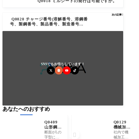
Q0018 ミルシートの発行は可能ですか。
次の記事

Q0020 チャージ番号(溶解番号、溶鋼番
号、製鋼番号、製品番号、製造番号、鋼
番、溶番、チャージナンバー、ヒートナ
ンバー、キャストナンバー)とは何を意味
していますか。
SNSでもお待ちしています！
あなたへのおすすめ
Q0409
Q0129
山形鋼
機械加工
(やまが
が可能な
断面がLの
社内で機

たこ
サイズは
字型にな
械加工が