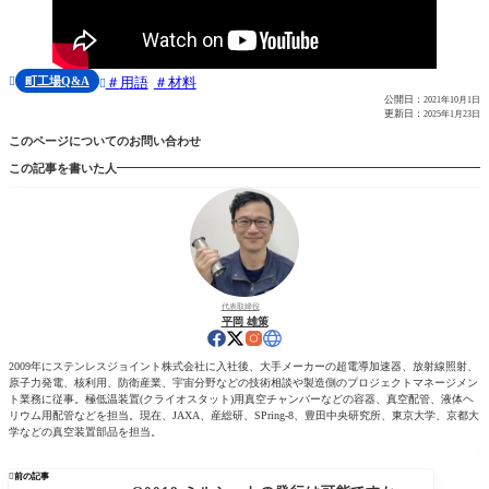
町工場Q&A
用語
材料


公開日：
2021年10月1日
更新日：
2025年1月23日
このページについてのお問い合わせ
この記事を書いた人
代表取締役
平岡 雄策
2009年にステンレスジョイント株式会社に入社後、大手メーカーの超電導加速器、放射線照射、
原子力発電、核利用、防衛産業、宇宙分野などの技術相談や製造側のプロジェクトマネージメン
ト業務に従事。極低温装置(クライオスタット)用真空チャンバーなどの容器、真空配管、液体ヘ
リウム用配管などを担当。現在、JAXA、産総研、SPring-8、豊田中央研究所、東京大学、京都大
学などの真空装置部品を担当。

前の記事