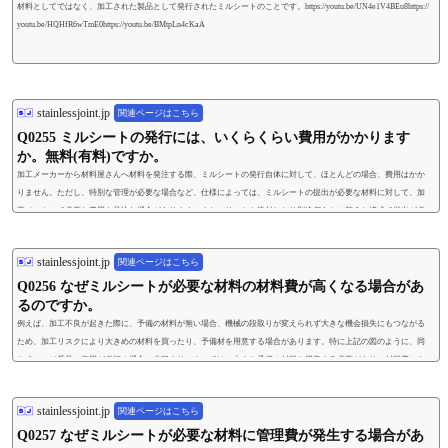
材料としてではなく、加工された製品として発行されたミルシートのことです。https://youtu.be/UN4e1V4BEu8https://
youtu.be/HQHfR6wTmE0https://youtu.be/BMtpLn4cKaA
stainlessjoint.jp
関連ページはこちら
Q0255 ミルシートの発行には、いくらくらい費用がかかります
か。無料(有料)ですか。
加工メーカーから材料屋さんへ材料を発注する際、ミルシートの発行自体に対して、ほとんどの場合、費用はかか
りません。ただし、特別な管理が必要な場合など、仕様によっては、ミルシートの提出が必要な材料に対して、加
工メーカーで必要な費用を見込む場合があります。また、リストを添付したり別途何らかの整えた様式で提出が必
要な場合には書類作成費が発生することがあります。https://youtu.be/UN4e1V4BEu8
stainlessjoint.jp
関連ページはこちら
Q0256 なぜミルシートが必要な材料の材料費が高くなる場合があ
るのですか。
例えば、加工不良が起きた際に、予備の材料が無い場合、機械の段取りが変えられず大きな機会損失にもつながる
ため、加工リスクにより大きめの材料を買ったり、予備材を用意する場合があります。特に上記の図のように、同
じチャージ番号の使用が必須の場合、歩留まりによっては、大きな予備の材料を用意する必要があり、材料費にも
相応の影響が出る場合があります。ミルシートが不要な材料の場合、在庫の材料から近いサイズを代用して削り出
したり、端材から取ることで機会損失を圧縮することができますが、特定のミルシートを要求され...
stainlessjoint.jp
関連ページはこちら
Q0257 なぜミルシートが必要な材料に管理費が発生する場合があ