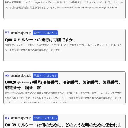
材料検査証明書のことです。inspection certificateと呼ばれることがあります。ステンレスジョイントでは、ミルシー
トの管理が必要な製品の製造を得意としています。https://youtu.be/UN4e1V4BEu8https://youtu.be/HQHfR6wTmE0
stainlessjoint.jp
関連ページはこちら
Q0018 ミルシートの発行は可能ですか。
可能です。ワンチャージ指定、JIS記号指定、等ございましたらご相談ください。ステンレスジョイントでは、ミル
シートの管理が必要な製品の製造を得意としています。
stainlessjoint.jp
関連ページはこちら
Q0020 チャージ番号(溶解番号、溶鋼番号、製鋼番号、製品番号、
製造番号、鋼番、溶...
鋼材が作られる際、溶かされた金属や熱処理の整理番号としてつけられる番号です。鋼材メーカーによって呼び方
が異なる場合があります。ステンレスジョイントでは、チャージ番号の管理が必要な製品の製造を得意としていま
す。https://youtu.be/UN4e1V4BEu8https://youtu.be/DtG_uImuI8U
stainlessjoint.jp
関連ページはこちら
Q0139 ミルシートは何のために、どのような時のために使われま