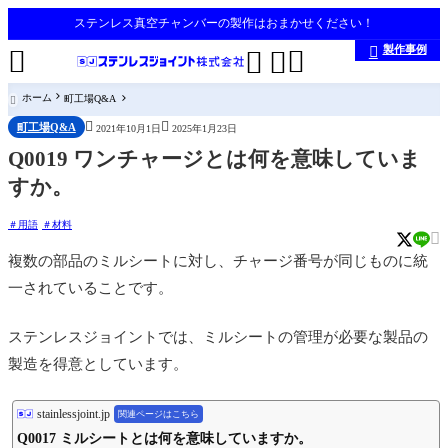
ステンレス真空チャンバーの製作はおまかせください！
製作事例





ホーム
町工場Q&A



町工場Q&A
2021年10月1日
2025年1月23日
Q0019 ワンチャージとは何を意味していま
すか。
用語
材料

複数の部品のミルシートに対し、チャージ番号が同じものに統
一されていることです。
ステンレスジョイントでは、ミルシートの管理が必要な製品の
製造を得意としています。
stainlessjoint.jp
関連ページはこちら
Q0017 ミルシートとは何を意味していますか。