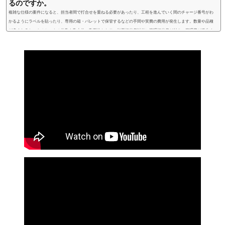
るのですか。
複雑な仕様の案件になると、担当者間で打合せを重ねる必要があったり、工程を進んでいく間のチャージ番号がわ
かるようにラベルを貼ったり、専用の箱・パレットで保管するなどの手間や実費の費用が発生します。数量や品種
が多くなると、ミルシートの枚数も数十枚、数百枚となり、加工担当者以外に管理担当者が付き、管理費が発生す
る場合があります。https://youtu.be/UN4e1V4BEu8