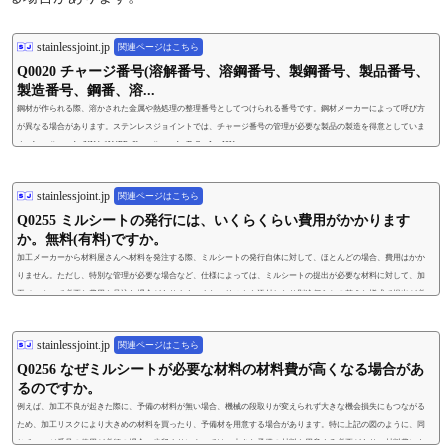
stainlessjoint.jp
関連ページはこちら
Q0020 チャージ番号(溶解番号、溶鋼番号、製鋼番号、製品番号、
製造番号、鋼番、溶...
鋼材が作られる際、溶かされた金属や熱処理の整理番号としてつけられる番号です。鋼材メーカーによって呼び方
が異なる場合があります。ステンレスジョイントでは、チャージ番号の管理が必要な製品の製造を得意としていま
す。https://youtu.be/UN4e1V4BEu8https://youtu.be/DtG_uImuI8U
stainlessjoint.jp
関連ページはこちら
Q0255 ミルシートの発行には、いくらくらい費用がかかります
か。無料(有料)ですか。
加工メーカーから材料屋さんへ材料を発注する際、ミルシートの発行自体に対して、ほとんどの場合、費用はかか
りません。ただし、特別な管理が必要な場合など、仕様によっては、ミルシートの提出が必要な材料に対して、加
工メーカーで必要な費用を見込む場合があります。また、リストを添付したり別途何らかの整えた様式で提出が必
要な場合には書類作成費が発生することがあります。https://youtu.be/UN4e1V4BEu8
stainlessjoint.jp
関連ページはこちら
Q0256 なぜミルシートが必要な材料の材料費が高くなる場合があ
るのですか。
例えば、加工不良が起きた際に、予備の材料が無い場合、機械の段取りが変えられず大きな機会損失にもつながる
ため、加工リスクにより大きめの材料を買ったり、予備材を用意する場合があります。特に上記の図のように、同
じチャージ番号の使用が必須の場合、歩留まりによっては、大きな予備の材料を用意する必要があり、材料費にも