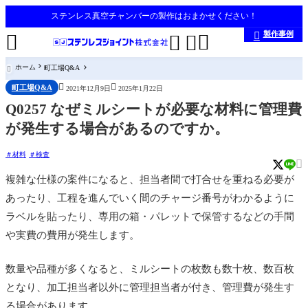
ステンレス真空チャンバーの製作はおまかせください！
製作事例





ホーム
町工場Q&A



町工場Q&A
2021年12月9日
2025年1月22日
Q0257 なぜミルシートが必要な材料に管理費
が発生する場合があるのですか。
材料
検査

複雑な仕様の案件になると、担当者間で打合せを重ねる必要が
あったり、工程を進んでいく間のチャージ番号がわかるように
ラベルを貼ったり、専用の箱・パレットで保管するなどの手間
や実費の費用が発生します。
数量や品種が多くなると、ミルシートの枚数も数十枚、数百枚
となり、加工担当者以外に管理担当者が付き、管理費が発生す
る場合があります。