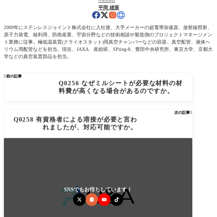
代表取締役
平岡 雄策
2009年にステンレスジョイント株式会社に入社後、大手メーカーの超電導加速器、放射線照射、
原子力発電、核利用、防衛産業、宇宙分野などの技術相談や製造側のプロジェクトマネージメン
ト業務に従事。極低温装置(クライオスタット)用真空チャンバーなどの容器、真空配管、液体ヘ
リウム用配管などを担当。現在、JAXA、産総研、SPring-8、豊田中央研究所、東京大学、京都大
学などの真空装置部品を担当。

前の記事
Q0256 なぜミルシートが必要な材料の材
料費が高くなる場合があるのですか。
次の記事

Q0258 有資格者による溶接が必要と言わ
れましたが、対応可能ですか。
SNSでもお待ちしています！