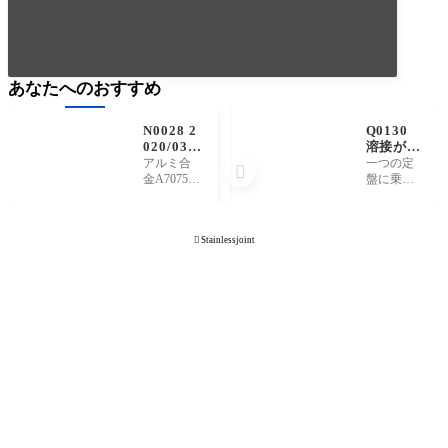
あなたへのおすすめ
N0028 2
Q0130
020/03/1
溶接が可
6 アルミ
能なサイ
アルミ合
一つの定

合金A70
ズはどれ
金A7075
盤に乗る
75(超々
くらいの
(超々ジュ
サイズで
ジュラル
大きさで
ラルミン)
あれば、3
ミン)の
すか。
の溶接テ
500×2000
溶接テス

Stainlessjoint
ストを行
程度で
トピース
いまし
す。内作
を展示し
た。 A707
で溶接の
ました。
5は、A505
対応をさ
2等のアル
せて頂き
ミ合金と
ました大
異なり、
きな実績
ボルト締
として、7
めや切削
000×2500
加工によ
(SUS304)
る使
や、φ100