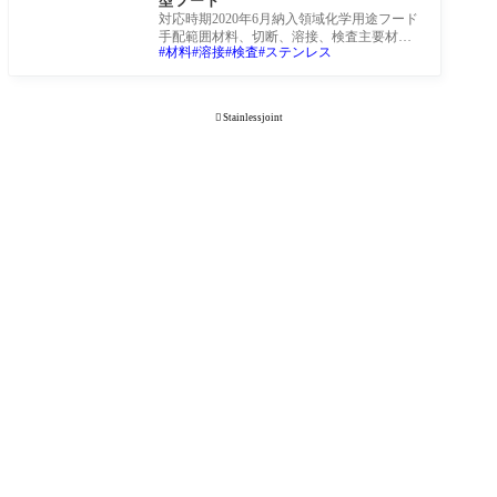
型フード
対応時期2020年6月納入領域化学用途フード
手配範囲材料、切断、溶接、検査主要材質S
材料
溶接
検査
ステンレス
US304主な板厚2mm, 3mm概略寸法200*200*3
00仕様-案件の

Stainlessjoint