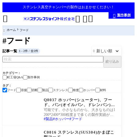
ステンレス真空チャンバーの製作はおまかせください！
製作事例





ホーム
フード

#フード
記事一覧
1 - 2件 / 全2件

絞り込み
カテゴリー
町工場Q&A
製作事例
タグ
フード
溶接
切断
製品
ステンレス
検査
ホッパー
材料
町工場Q&A
Q0037 ホッパー(シューター)、フー
ド、パン(オイルパン、ドレンパン)は
製作できますか。
可能です。小さなものから、大きなものは1
200*2400*300程度まで多くの製作実績があ
製品
ホッパー
フード
ります。ご相談ください。
製作事例
C0016 ステンレス(SUS304)かまぼこ