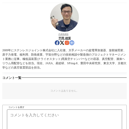
代表取締役
平岡 雄策
2009年にステンレスジョイント株式会社に入社後、大手メーカーの超電導加速器、放射線照射、
原子力発電、核利用、防衛産業、宇宙分野などの技術相談や製造側のプロジェクトマネージメン
ト業務に従事。極低温装置(クライオスタット)用真空チャンバーなどの容器、真空配管、液体ヘ
リウム用配管などを担当。現在、JAXA、産総研、SPring-8、豊田中央研究所、東京大学、京都大
学などの真空装置部品を担当。
コメント一覧
コメントはありません。
コメントを残す