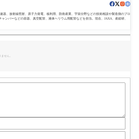
導加速器、放射線照射、原子力発電、核利用、防衛産業、宇宙分野などの技術相談や製造側のプロ
チャンバーなどの容器、真空配管、液体ヘリウム用配管などを担当。現在、JAXA、産総研、
。
りません。