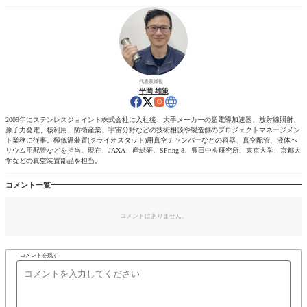
代表取締役
平岡 雄策
2009年にステンレスジョイント株式会社に入社後、大手メーカーの超電導加速器、放射線照射、
原子力発電、核利用、防衛産業、宇宙分野などの技術相談や製造側のプロジェクトマネージメン
ト業務に従事。極低温装置(クライオスタット)用真空チャンバーなどの容器、真空配管、液体ヘ
リウム用配管などを担当。現在、JAXA、産総研、SPring-8、豊田中央研究所、東京大学、京都大
学などの真空装置部品を担当。
コメント一覧
コメントはありません。
コメントを残す