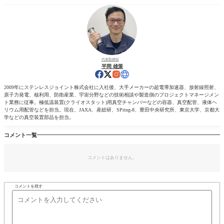
代表取締役
平岡 雄策
2009年にステンレスジョイント株式会社に入社後、大手メーカーの超電導加速器、放射線照射、
原子力発電、核利用、防衛産業、宇宙分野などの技術相談や製造側のプロジェクトマネージメン
ト業務に従事。極低温装置(クライオスタット)用真空チャンバーなどの容器、真空配管、液体ヘ
リウム用配管などを担当。現在、JAXA、産総研、SPring-8、豊田中央研究所、東京大学、京都大
学などの真空装置部品を担当。
コメント一覧
コメントはありません。
コメントを残す