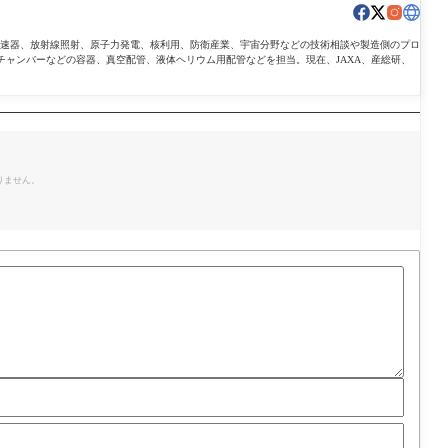
導加速器、放射線照射、原子力発電、核利用、防衛産業、宇宙分野などの技術相談や製造側のプロ
チャンバーなどの容器、真空配管、液体ヘリウム用配管などを担当。現在、JAXA、産総研、
。
りません。