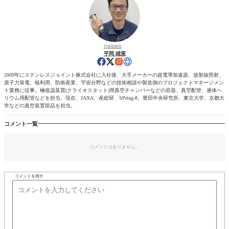
代表取締役
平岡 雄策
2009年にステンレスジョイント株式会社に入社後、大手メーカーの超電導加速器、放射線照射、
原子力発電、核利用、防衛産業、宇宙分野などの技術相談や製造側のプロジェクトマネージメン
ト業務に従事。極低温装置(クライオスタット)用真空チャンバーなどの容器、真空配管、液体ヘ
リウム用配管などを担当。現在、JAXA、産総研、SPring-8、豊田中央研究所、東京大学、京都大
学などの真空装置部品を担当。
コメント一覧
コメントはありません。
コメントを残す