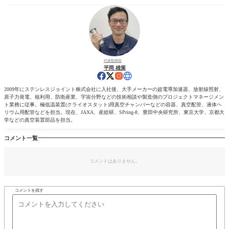
代表取締役
平岡 雄策
2009年にステンレスジョイント株式会社に入社後、大手メーカーの超電導加速器、放射線照射、
原子力発電、核利用、防衛産業、宇宙分野などの技術相談や製造側のプロジェクトマネージメン
ト業務に従事。極低温装置(クライオスタット)用真空チャンバーなどの容器、真空配管、液体ヘ
リウム用配管などを担当。現在、JAXA、産総研、SPring-8、豊田中央研究所、東京大学、京都大
学などの真空装置部品を担当。
コメント一覧
コメントはありません。
コメントを残す