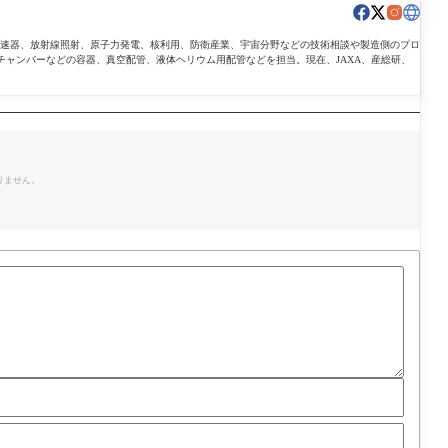
導加速器、放射線照射、原子力発電、核利用、防衛産業、宇宙分野などの技術相談や製造側のプロ
チャンバーなどの容器、真空配管、液体ヘリウム用配管などを担当。現在、JAXA、産総研、
。
りません。