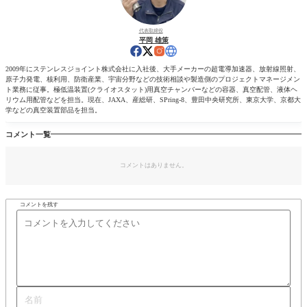
代表取締役
平岡 雄策
2009年にステンレスジョイント株式会社に入社後、大手メーカーの超電導加速器、放射線照射、
原子力発電、核利用、防衛産業、宇宙分野などの技術相談や製造側のプロジェクトマネージメン
ト業務に従事。極低温装置(クライオスタット)用真空チャンバーなどの容器、真空配管、液体ヘ
リウム用配管などを担当。現在、JAXA、産総研、SPring-8、豊田中央研究所、東京大学、京都大
学などの真空装置部品を担当。
コメント一覧
コメントはありません。
コメントを残す