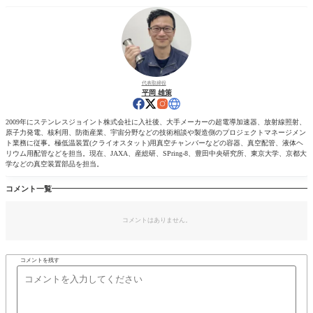
代表取締役
平岡 雄策
2009年にステンレスジョイント株式会社に入社後、大手メーカーの超電導加速器、放射線照射、
原子力発電、核利用、防衛産業、宇宙分野などの技術相談や製造側のプロジェクトマネージメン
ト業務に従事。極低温装置(クライオスタット)用真空チャンバーなどの容器、真空配管、液体ヘ
リウム用配管などを担当。現在、JAXA、産総研、SPring-8、豊田中央研究所、東京大学、京都大
学などの真空装置部品を担当。
コメント一覧
コメントはありません。
コメントを残す