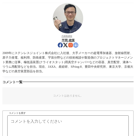
代表取締役
平岡 雄策
2009年にステンレスジョイント株式会社に入社後、大手メーカーの超電導加速器、放射線照射、
原子力発電、核利用、防衛産業、宇宙分野などの技術相談や製造側のプロジェクトマネージメン
ト業務に従事。極低温装置(クライオスタット)用真空チャンバーなどの容器、真空配管、液体ヘ
リウム用配管などを担当。現在、JAXA、産総研、SPring-8、豊田中央研究所、東京大学、京都大
学などの真空装置部品を担当。
コメント一覧
コメントはありません。
コメントを残す