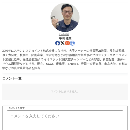
代表取締役
平岡 雄策
2009年にステンレスジョイント株式会社に入社後、大手メーカーの超電導加速器、放射線照射、
原子力発電、核利用、防衛産業、宇宙分野などの技術相談や製造側のプロジェクトマネージメン
ト業務に従事。極低温装置(クライオスタット)用真空チャンバーなどの容器、真空配管、液体ヘ
リウム用配管などを担当。現在、JAXA、産総研、SPring-8、豊田中央研究所、東京大学、京都大
学などの真空装置部品を担当。
コメント一覧
コメントはありません。
コメントを残す