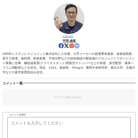
代表取締役
平岡 雄策
2009年にステンレスジョイント株式会社に入社後、大手メーカーの超電導加速器、放射線照射、
原子力発電、核利用、防衛産業、宇宙分野などの技術相談や製造側のプロジェクトマネージメン
ト業務に従事。極低温装置(クライオスタット)用真空チャンバーなどの容器、真空配管、液体ヘ
リウム用配管などを担当。現在、JAXA、産総研、SPring-8、豊田中央研究所、東京大学、京都大
学などの真空装置部品を担当。
コメント一覧
コメントはありません。
コメントを残す