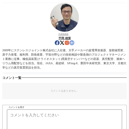
代表取締役
平岡 雄策
2009年にステンレスジョイント株式会社に入社後、大手メーカーの超電導加速器、放射線照射、
原子力発電、核利用、防衛産業、宇宙分野などの技術相談や製造側のプロジェクトマネージメン
ト業務に従事。極低温装置(クライオスタット)用真空チャンバーなどの容器、真空配管、液体ヘ
リウム用配管などを担当。現在、JAXA、産総研、SPring-8、豊田中央研究所、東京大学、京都大
学などの真空装置部品を担当。
コメント一覧
コメントはありません。
コメントを残す