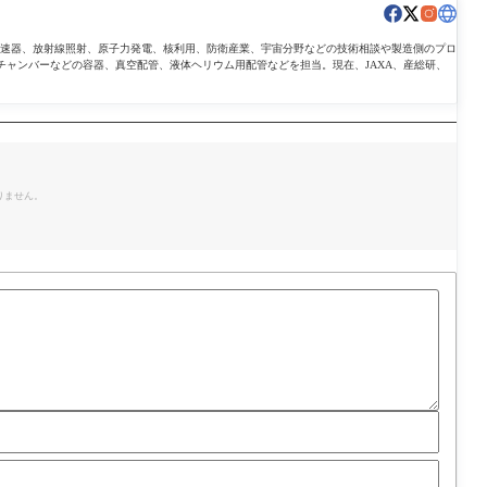
導加速器、放射線照射、原子力発電、核利用、防衛産業、宇宙分野などの技術相談や製造側のプロ
チャンバーなどの容器、真空配管、液体ヘリウム用配管などを担当。現在、JAXA、産総研、
。
りません。