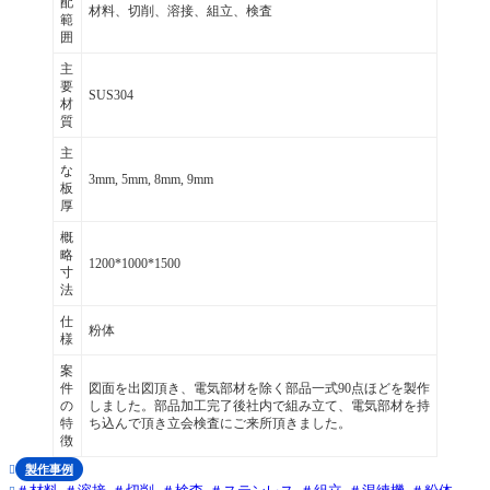
配
材料、切削、溶接、組立、検査
範
囲
主
要
SUS304
材
質
主
な
3mm, 5mm, 8mm, 9mm
板
厚
概
略
1200*1000*1500
寸
法
仕
粉体
様
案
件
図面を出図頂き、電気部材を除く部品一式90点ほどを製作
の
しました。部品加工完了後社内で組み立て、電気部材を持
特
ち込んで頂き立会検査にご来所頂きました。
徴
製作事例
