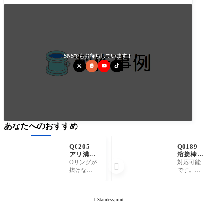
SNSでもお待ちしています！
あなたへのおすすめ
Q0205
Q0189
アリ溝
溶接棒に
(アリミ
ミルシー
Oリングが
対応可能

ゾ、あり
トが必要
抜けない
です。詳
溝)とは
です。対
ように逆
細はご相
何を意味
応可能で
テーパー
談くださ
していま
しょう
状になっ
い。 https://
すか。

Stainlessjoint
か。
たOリング
youtu.be/U
溝のこと
N4e1V4BE
です。 http
u8