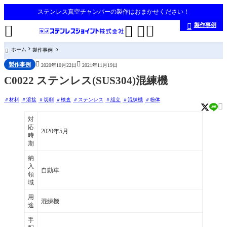
ステンレス真空チャンバーの製作はおまかせください！
製作事例





ホーム
製作事例



製作事例
2020年10月22日
2021年11月19日
C0022 ステンレス(SUS304)混練機
材料
溶接
切削
検査
ステンレス
組立
混練機
粉体

対
応
2020年5月
時
期
納
入
自動車
領
域
用
混練機
途
手