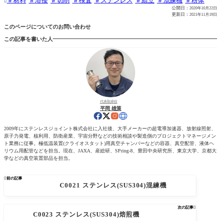
材料
溶接
切削
検査
ステンレス
組立
混練機
粉体

公開日：
2020年10月22日
更新日：
2021年11月19日
このページについてのお問い合わせ
この記事を書いた人
代表取締役
平岡 雄策
2009年にステンレスジョイント株式会社に入社後、大手メーカーの超電導加速器、放射線照射、
原子力発電、核利用、防衛産業、宇宙分野などの技術相談や製造側のプロジェクトマネージメン
ト業務に従事。極低温装置(クライオスタット)用真空チャンバーなどの容器、真空配管、液体ヘ
リウム用配管などを担当。現在、JAXA、産総研、SPring-8、豊田中央研究所、東京大学、京都大
学などの真空装置部品を担当。

前の記事
C0021 ステンレス(SUS304)混練機
次の記事

C0023 ステンレス(SUS304)焙煎機