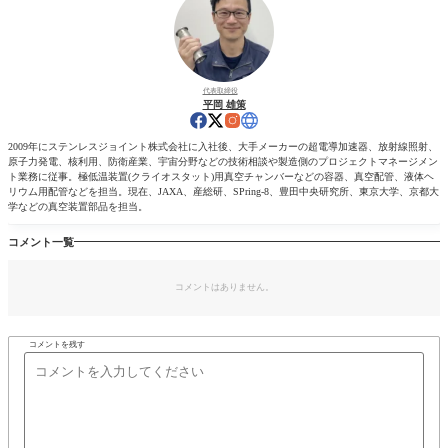
代表取締役
平岡 雄策
2009年にステンレスジョイント株式会社に入社後、大手メーカーの超電導加速器、放射線照射、
原子力発電、核利用、防衛産業、宇宙分野などの技術相談や製造側のプロジェクトマネージメン
ト業務に従事。極低温装置(クライオスタット)用真空チャンバーなどの容器、真空配管、液体ヘ
リウム用配管などを担当。現在、JAXA、産総研、SPring-8、豊田中央研究所、東京大学、京都大
学などの真空装置部品を担当。
コメント一覧
コメントはありません。
コメントを残す