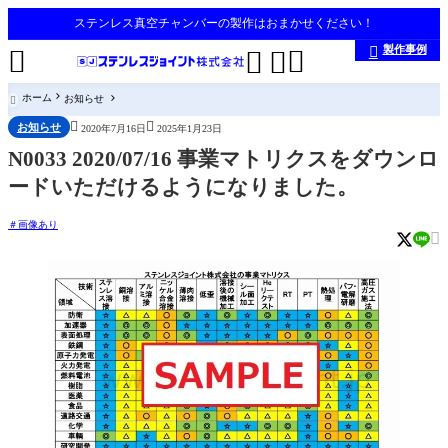
ステンレス真空チャンバーの製作はおまかせください！
製作事例





ホーム
お知らせ



お知らせ
2020年7月16日
2025年1月23日
N0033 2020/07/16 事業マトリクスをダウンロ
ードいただけるようになりました。
画像あり
