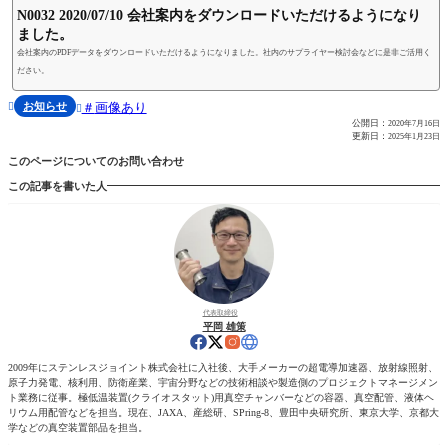
N0032 2020/07/10 会社案内をダウンロードいただけるようになり
ました。
会社案内のPDFデータをダウンロードいただけるようになりました。社内のサプライヤー検討会などに是非ご活用く
ださい。
お知らせ
画像あり


公開日：
2020年7月16日
更新日：
2025年1月23日
このページについてのお問い合わせ
この記事を書いた人
代表取締役
平岡 雄策
2009年にステンレスジョイント株式会社に入社後、大手メーカーの超電導加速器、放射線照射、
原子力発電、核利用、防衛産業、宇宙分野などの技術相談や製造側のプロジェクトマネージメン
ト業務に従事。極低温装置(クライオスタット)用真空チャンバーなどの容器、真空配管、液体ヘ
リウム用配管などを担当。現在、JAXA、産総研、SPring-8、豊田中央研究所、東京大学、京都大
学などの真空装置部品を担当。