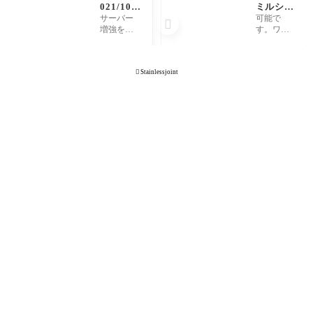
021/10/0
ミルシー
1 ウェブ
トの発行
サーバー
可能で

サイトを
は可能で
増強を兼
す。ワン
刷新しま
すか。
ねてウェ
チャージ
した。
ブサイト
指定、JIS
を刷新し
記号指

Stainlessjoint
ました。
定、等ご
スマート
ざいまし
フォンへ
たらご相
のレスポ
談くださ
ンシブ対
い。 ステ
応と、タ
ンレスジ
グ機能に
ョイント
よる記事
では、ミ
検索機能
ルシート
を強化
の管理が
必