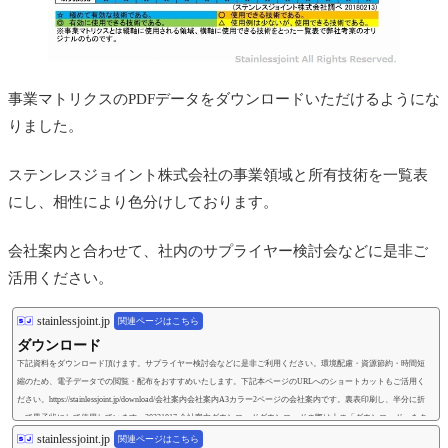
事業マトリクスのPDFデータをダウンロードいただけるようにな
りました。
ステンレスジョイント株式会社の事業領域と所有技術を一覧表
にし、相性により色分けしております。
会社案内と合わせて、社内のサプライヤー検討会などに是非ご
活用ください。
stainlessjoint.jp
関連ページはこちら
ダウンロード
下記資料をダウンロード頂けます。サプライヤー検討会などに是非ご利用ください。環境配慮・資源節約・時間短
縮のため、電子データでの閲覧・配布をおすすめいたします。下記本ページのURLへのショートカットもご活用く
ださい。https://stainlessjoint.jp/download/会社案内会社案内A3カラー2ページの会社案内です。裏表印刷し、半分に折
って冊子状にして使用しています。20221017 会社案内ダウンロードダウンロードの際は上の「ダウンロード」をク
リックしてください。事業マトリクスステンレスジョイント株式会社の事業領域を縦軸に...
stainlessjoint.jp
関連ページはこちら