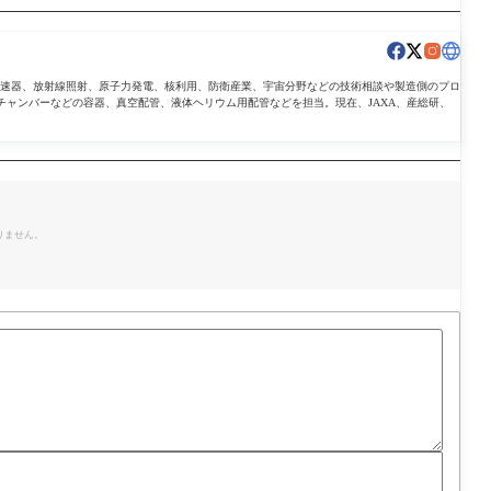
導加速器、放射線照射、原子力発電、核利用、防衛産業、宇宙分野などの技術相談や製造側のプロ
チャンバーなどの容器、真空配管、液体ヘリウム用配管などを担当。現在、JAXA、産総研、
。
りません。