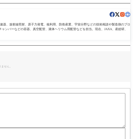
導加速器、放射線照射、原子力発電、核利用、防衛産業、宇宙分野などの技術相談や製造側のプロ
チャンバーなどの容器、真空配管、液体ヘリウム用配管などを担当。現在、JAXA、産総研、
。
りません。