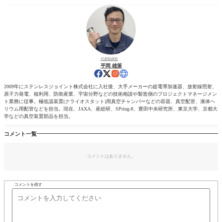
代表取締役
平岡 雄策
2009年にステンレスジョイント株式会社に入社後、大手メーカーの超電導加速器、放射線照射、
原子力発電、核利用、防衛産業、宇宙分野などの技術相談や製造側のプロジェクトマネージメン
ト業務に従事。極低温装置(クライオスタット)用真空チャンバーなどの容器、真空配管、液体ヘ
リウム用配管などを担当。現在、JAXA、産総研、SPring-8、豊田中央研究所、東京大学、京都大
学などの真空装置部品を担当。
コメント一覧
コメントはありません。
コメントを残す