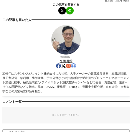
更新日：
2022年4月5日
この記事を共有する
この記事を書いた人
代表取締役
平岡 雄策
2009年にステンレスジョイント株式会社に入社後、大手メーカーの超電導加速器、放射線照射、
原子力発電、核利用、防衛産業、宇宙分野などの技術相談や製造側のプロジェクトマネージメン
ト業務に従事。極低温装置(クライオスタット)用真空チャンバーなどの容器、真空配管、液体ヘ
リウム用配管などを担当。現在、JAXA、産総研、SPring-8、豊田中央研究所、東京大学、京都大
学などの真空装置部品を担当。
コメント一覧
コメントはありません。
コメントを残す