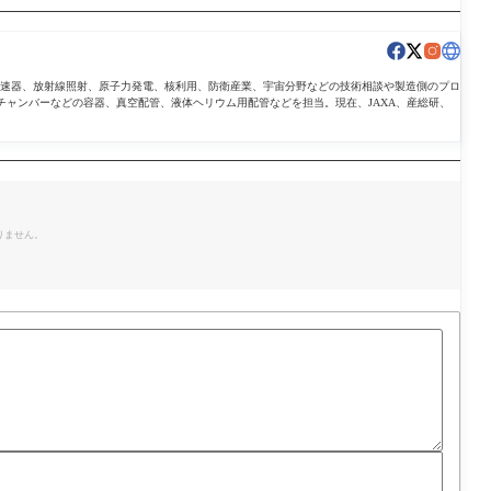
導加速器、放射線照射、原子力発電、核利用、防衛産業、宇宙分野などの技術相談や製造側のプロ
チャンバーなどの容器、真空配管、液体ヘリウム用配管などを担当。現在、JAXA、産総研、
。
りません。