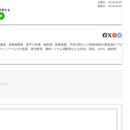
公開日：
2022年4月5日
更新日：
2022年4月5日
共有する
導加速器、放射線照射、原子力発電、核利用、防衛産業、宇宙分野などの技術相談や製造側のプロ
チャンバーなどの容器、真空配管、液体ヘリウム用配管などを担当。現在、JAXA、産総研、
。
りません。