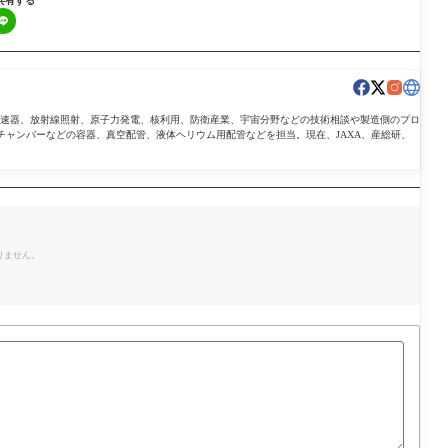
共有する
導加速器、放射線照射、原子力発電、核利用、防衛産業、宇宙分野などの技術相談や製造側のプロ
チャンバーなどの容器、真空配管、液体ヘリウム用配管などを担当。現在、JAXA、産総研、
。
りません。