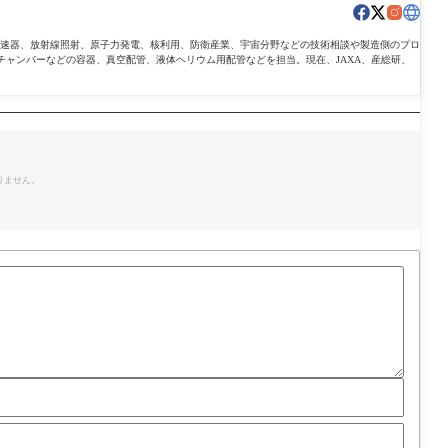
導加速器、放射線照射、原子力発電、核利用、防衛産業、宇宙分野などの技術相談や製造側のプロ
チャンバーなどの容器、真空配管、液体ヘリウム用配管などを担当。現在、JAXA、産総研、
。
りません。