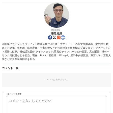
代表取締役
平岡 雄策
2009年にステンレスジョイント株式会社に入社後、大手メーカーの超電導加速器、放射線照射、
原子力発電、核利用、防衛産業、宇宙分野などの技術相談や製造側のプロジェクトマネージメン
ト業務に従事。極低温装置(クライオスタット)用真空チャンバーなどの容器、真空配管、液体ヘ
リウム用配管などを担当。現在、JAXA、産総研、SPring-8、豊田中央研究所、東京大学、京都大
学などの真空装置部品を担当。
コメント一覧
コメントはありません。
コメントを残す