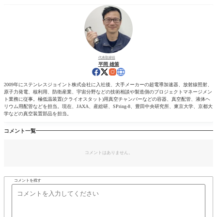
代表取締役
平岡 雄策
2009年にステンレスジョイント株式会社に入社後、大手メーカーの超電導加速器、放射線照射、
原子力発電、核利用、防衛産業、宇宙分野などの技術相談や製造側のプロジェクトマネージメン
ト業務に従事。極低温装置(クライオスタット)用真空チャンバーなどの容器、真空配管、液体ヘ
リウム用配管などを担当。現在、JAXA、産総研、SPring-8、豊田中央研究所、東京大学、京都大
学などの真空装置部品を担当。
コメント一覧
コメントはありません。
コメントを残す