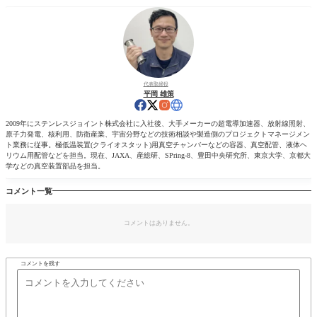
代表取締役
平岡 雄策
2009年にステンレスジョイント株式会社に入社後、大手メーカーの超電導加速器、放射線照射、
原子力発電、核利用、防衛産業、宇宙分野などの技術相談や製造側のプロジェクトマネージメン
ト業務に従事。極低温装置(クライオスタット)用真空チャンバーなどの容器、真空配管、液体ヘ
リウム用配管などを担当。現在、JAXA、産総研、SPring-8、豊田中央研究所、東京大学、京都大
学などの真空装置部品を担当。
コメント一覧
コメントはありません。
コメントを残す