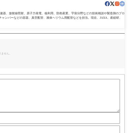
導加速器、放射線照射、原子力発電、核利用、防衛産業、宇宙分野などの技術相談や製造側のプロ
チャンバーなどの容器、真空配管、液体ヘリウム用配管などを担当。現在、JAXA、産総研、
。
りません。