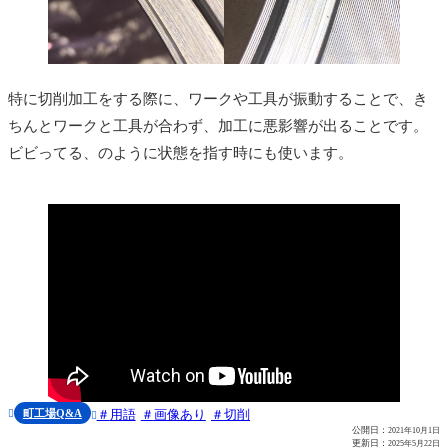
特に切削加工をする際に、ワークや工具が振動することで、き
ちんとワークと工具が合わず、加工に悪影響が出ることです。
ビビってる、のように状態を指す時にも使います。
町工場Q&A
用語
画像あり
切削


公開日：
2021年10月1日
更新日：
2025年5月22日