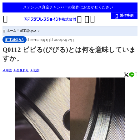
ステンレス真空チャンバーの製作はおまかせください！
製作事例





ホーム
町工場Q&A



町工場Q&A
2021年10月1日
2025年5月22日
Q0112 ビビる(びびる)とは何を意味していま
すか。
用語
画像あり
切削
