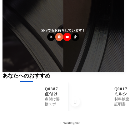
SNSでもお待ちしています！
あなたへのおすすめ
Q0387
Q0017
点付け溶
ミルシー
接とスポ
トとは何
点付け溶
材料検査

ット溶接
を意味し
接スポッ
証明書の
は異なる
ています
ト溶接は
ことで
ものです
か。
全く異な
す。inspect
か。違い
る溶接方
ion certificat
は何です

Stainlessjoint
法です。
eと呼ばれ
か。
点付け溶
ることが
接とはTIG
ありま
溶接やレ
す。 ステ