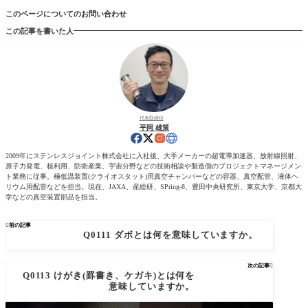
このページについてのお問い合わせ
この記事を書いた人
代表取締役
平岡 雄策
2009年にステンレスジョイント株式会社に入社後、大手メーカーの超電導加速器、放射線照射、
原子力発電、核利用、防衛産業、宇宙分野などの技術相談や製造側のプロジェクトマネージメン
ト業務に従事。極低温装置(クライオスタット)用真空チャンバーなどの容器、真空配管、液体ヘ
リウム用配管などを担当。現在、JAXA、産総研、SPring-8、豊田中央研究所、東京大学、京都大
学などの真空装置部品を担当。

前の記事
Q0111 ダボとは何を意味していますか。
次の記事

Q0113 けがき(罫書き、ケガキ)とは何を
意味していますか。