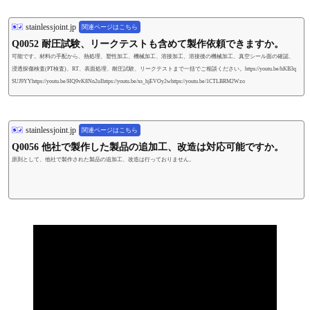
utu.be/HQ9vK8Nn2uIhttps://youtu.be/xs_hjEVOy2whttps://youtu.be/1CTLBRM2Wzohttps://youtu.be/oPtKjxIm5sA
stainlessjoint.jp
関連ページはこちら
Q0052 耐圧試験、リークテストも含めて製作依頼できますか。
可能です。材料の手配から、熱処理、塑性加工、機械加工、溶接加工、溶接後の機械加工、真空シール面の確認、
浸透探傷検査(PT検査)、RT、表面処理、耐圧試験、リークテストまで一括でご相談ください。https://youtu.be/hKB3q
SUJ9YYhttps://youtu.be/HQ9vK8Nn2uIhttps://youtu.be/xs_hjEVOy2whttps://youtu.be/1CTLBRM2Wzo
stainlessjoint.jp
関連ページはこちら
Q0056 他社で製作した製品の追加工、改造は対応可能ですか。
原則として、他社で製作された製品の追加工、改造は行っておりません。