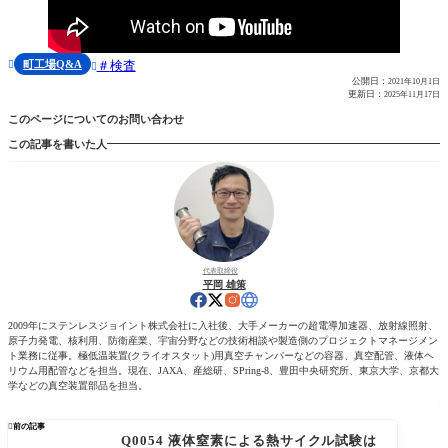
町工場Q&A
検査


公開日：
2021年10月1日
更新日：
2025年11月17日
このページについてのお問い合わせ
この記事を書いた人
代表取締役
平岡 雄策
2009年にステンレスジョイント株式会社に入社後、大手メーカーの超電導加速器、放射線照射、
原子力発電、核利用、防衛産業、宇宙分野などの技術相談や製造側のプロジェクトマネージメン
ト業務に従事。極低温装置(クライオスタット)用真空チャンバーなどの容器、真空配管、液体ヘ
リウム用配管などを担当。現在、JAXA、産総研、SPring-8、豊田中央研究所、東京大学、京都大
学などの真空装置部品を担当。

前の記事
Q0054 液体窒素による熱サイクル試験は