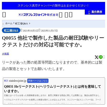
ステンレス真空チャンバーの製作はおまかせください！
製作事例





ホーム
町工場Q&A



町工場Q&A
2021年10月1日
2025年11月17日
Q0055 他社で製作した製品の耐圧試験やリー
クテストだけの対応は可能ですか。
検査

リークがあった際の処置等問題になりますので、基本的には製
品の製造とセットでお願いいたします。
stainlessjoint.jp
関連ページはこちら
Q0031 Heリークテスト(ヘリウムリークテスト)とは何を意味して
いますか。
広義にはヘリウムを使った気密検査を指しますが、真空に関連する部品に関しては実際には、製品を真空引きし、
ヘリウムリークディテクターを使用した検査を指すことがほとんどです。スニファー法(スニッファー法)、フード
法、真空吹き付け法等があります。弊社では、どの方法でも対応が可能です。https://youtu.be/hKB3qSUJ9YYhttps://yo