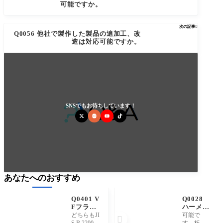
可能ですか。
次の記事

Q0056 他社で製作した製品の追加工、改
造は対応可能ですか。
SNSでもお待ちしています！
あなたへのおすすめ
Q0401 V
Q0028
Fフラン
ハーメチ
ジとVG
ックシー
どちらもJI
可能で

フランジ
ル継手
S B 2290に
す。板厚0.